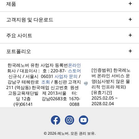
제품
고객지원 및 다운로드
주요 사이트
포트폴리오
한국레노버 유한
사업자 등록번
온라인
[인증범위] 한국레노
회사 / 대표이사 :
호 : 220-87-
스토어
버 온라인 서비스 운
신규식 / 서울시
06031
사업자
문의
/
영(심사받지 않은 물
강남구 테헤란로
조회
/ 통신판
고객지
리적 인프라 제외)
211 (역삼동) 한국
매업 신고번호
원센
[유효기간]
고등교육재단빌
제 2013서울
터:
2025.02.05 ~
딩 12층
강남02683호
1670-
2028.02.04
(우)06141
0088
© 2026 레노버. 모든 권리 보유.