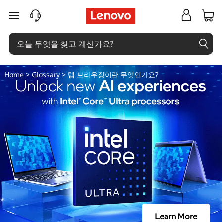
탭
주요 콘텐츠로 건너뛰기
브
라
우
Home
>
Glossary
> 탭 브라우징이란 무엇인가요?
징
이
란
무
엇
인
Learn More