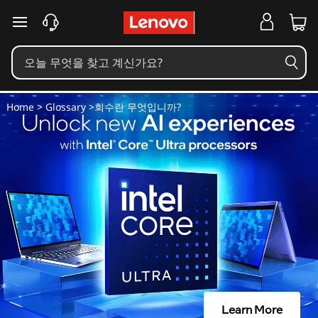
회
주요 콘텐츠로 건너뛰기
수
란
무
Home
>
Glossary
>회수란 무엇입니까?
엇
입
니
까
?
Learn More