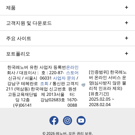
제품
고객지원 및 다운로드
주요 사이트
포트폴리오
한국레노버 유한
사업자 등록번
온라인
[인증범위] 한국레노
회사 / 대표이사 :
호 : 220-87-
스토어
버 온라인 서비스 운
신규식 / 서울시
06031
사업자
문의
/
영(심사받지 않은 물
강남구 테헤란로
조회
/ 통신판
고객지
리적 인프라 제외)
211 (역삼동) 한국
매업 신고번호
원센
[유효기간]
고등교육재단빌
제 2013서울
터:
2025.02.05 ~
딩 12층
강남02683호
1670-
2028.02.04
(우)06141
0088
© 2026 레노버. 모든 권리 보유.