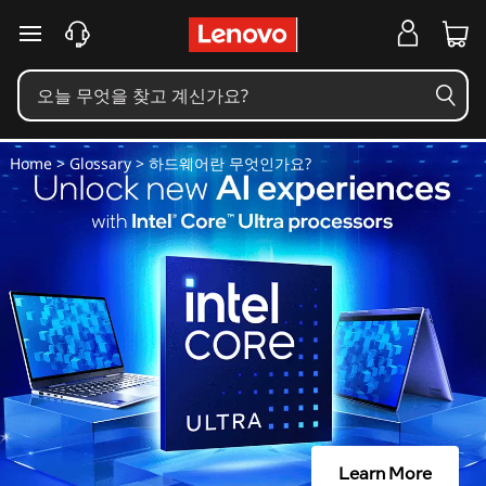
하
주요 콘텐츠로 건너뛰기
드
웨
어
Home
>
Glossary
> 하드웨어란 무엇인가요?
란
무
엇
인
가
요
Learn More