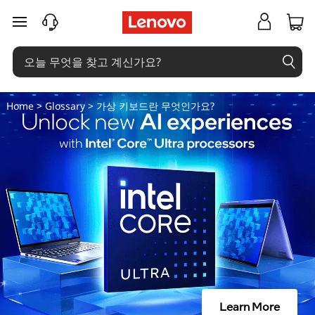
가
주요 콘텐츠로 건너뛰기
상
키
보
Home
>
Glossary
> 가상 키보드란 무엇인가요?
드
란
무
엇
인
가
Learn More