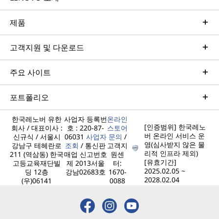
제품
고객지원 및 다운로드
주요 사이트
포트폴리오
한국레노버 유한
사업자 등록번
온라인
[인증범위] 한국레노
회사 / 대표이사 :
호 : 220-87-
스토어
버 온라인 서비스 운
신규식 / 서울시
06031
사업자
문의
/
영(심사받지 않은 물
강남구 테헤란로
조회
/ 통신판
고객지
리적 인프라 제외)
211 (역삼동) 한국
매업 신고번호
원센
[유효기간]
고등교육재단빌
제 2013서울
터:
2025.02.05 ~
딩 12층
강남02683호
1670-
2028.02.04
(우)06141
0088