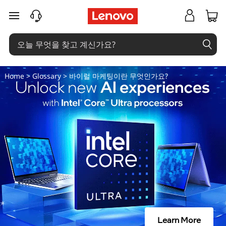
바
주요 콘텐츠로 건너뛰기
이
럴
마
Home
>
Glossary
> 바이럴 마케팅이란 무엇인가요?
케
팅
이
란
무
엇
Learn More