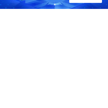
인
가
요
?