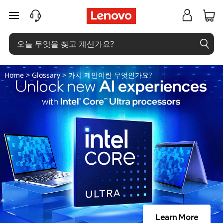
가
주요 콘텐츠로 건너뛰기
치
제
안
Home
>
Glossary
> 가치 제안이란 무엇인가요?
이
란
무
엇
인
가
Learn More