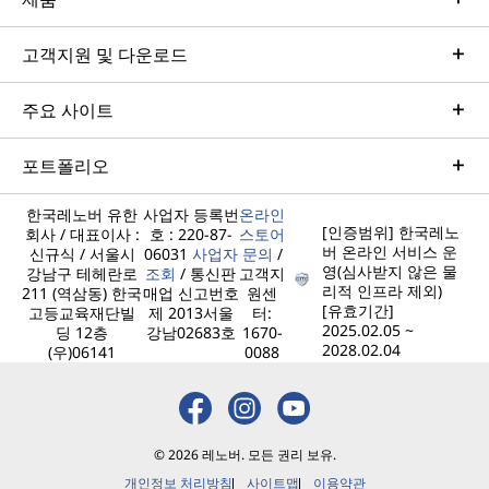
고객지원 및 다운로드
주요 사이트
포트폴리오
한국레노버 유한
사업자 등록번
온라인
[인증범위] 한국레노
회사 / 대표이사 :
호 : 220-87-
스토어
버 온라인 서비스 운
신규식 / 서울시
06031
사업자
문의
/
영(심사받지 않은 물
강남구 테헤란로
조회
/ 통신판
고객지
리적 인프라 제외)
211 (역삼동) 한국
매업 신고번호
원센
[유효기간]
고등교육재단빌
제 2013서울
터:
2025.02.05 ~
딩 12층
강남02683호
1670-
2028.02.04
(우)06141
0088
© 2026 레노버. 모든 권리 보유.
개인정보 처리방침
사이트맵
이용약관