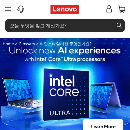
타
주요 콘텐츠로 건너뛰기
입
스
타
Home
>
Glossary
> 타입스타일러란 무엇인가요?
일
러
란
무
엇
인
Learn More