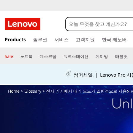
전
자
기
주
Products
솔루션
서비스
고객지원
한국 레노버
요
기
콘
텐
Sale
노트북
데스크탑
워크스테이션
게이밍
태블릿
에
츠
로
서
건
썸머세일
|
Lenovo Pro
너
대
뛰
Home
>
Glossary
> 전자 기기에서 대기 모드가 일반적으로 사용되
기
기
모
드