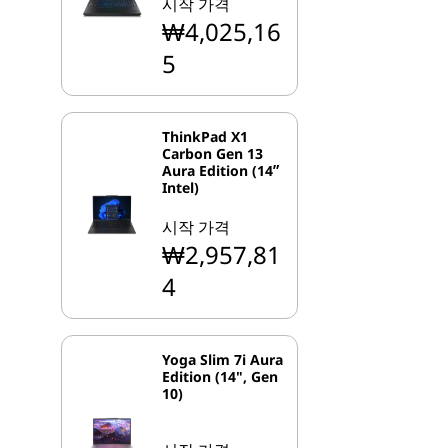
시작 가격
₩4,025,16
5
ThinkPad X1
Carbon Gen 13
Aura Edition (14ʺ
Intel)
시작 가격
₩2,957,81
4
Yoga Slim 7i Aura
Edition (14", Gen
10)