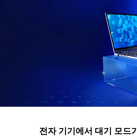
가
일
반
적
으
로
사
용
되
전자 기기에서 대기 모드
는