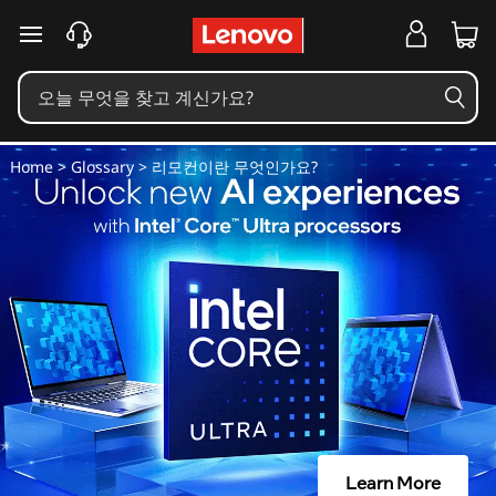
리
주요 콘텐츠로 건너뛰기
모
컨
이
Home
>
Glossary
> 리모컨이란 무엇인가요?
란
무
엇
인
가
요
Learn More