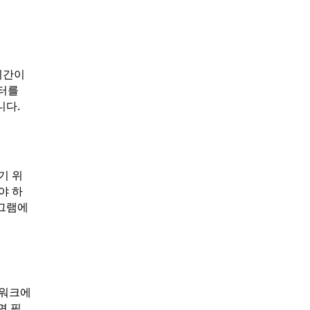
시간이
이터를
니다.
기 위
야 하
로그램에
트워크에
면 필