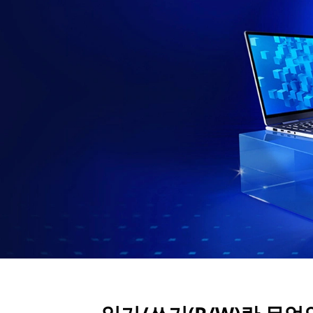
란
무
엇
인
가
요
?