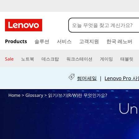
읽
기
/
주
Products
솔루션
서비스
고객지원
한국 레노버
요
쓰
콘
텐
Sale
노트북
데스크탑
워크스테이션
게이밍
태블릿
기
츠
로
(
건
썸머세일
|
Lenovo Pro
너
R
뛰
Home
>
Glossary
> 읽기/쓰기(R/W)란 무엇인가요?
기
/
W
)