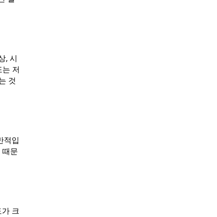
, 시
또는 저
는 것
일반적입
 때문
도가 크