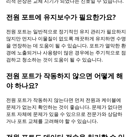
리적 손상은 교체 시기가 되었다는 신호일 수 있습니다.
전원 포트에 유지보수가 필요한가요?
전원 포트는 일반적으로 정기적인 유지 관리가 필요하지
않지만 먼지나 이물질이 없도록 깨끗하게 유지하면 수명
을 연장하는 데 도움이 될 수 있습니다. 포트가 열악한 환
경에 노출되거나 사용량이 많은 경우에는 주기적으로 점
검하고 청소하는 것이 도움이 될 수 있습니다.
전원 포트가 작동하지 않으면 어떻게 해
야 하나요?
전원 포트가 작동하지 않는다면 먼저 전원과 케이블에
문제가 없는지 확인하는 것이 좋습니다. 문제가 없다면
포트 자체에 문제가 있을 수 있으므로 전문가와 상담하
거나 포트 교체를 고려해야 할 수 있습니다.
전원 포트도 데이터 전송을 처리할 수 있