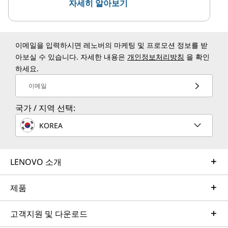
자세히 알아보기
이메일을 입력하시면 레노버의 마케팅 및 프로모션 정보를 받
아보실 수 있습니다. 자세한 내용은
개인정보처리방침
을 확인
하세요.
이메일
국가 / 지역 선택:
KOREA
LENOVO 소개
제품
고객지원 및 다운로드