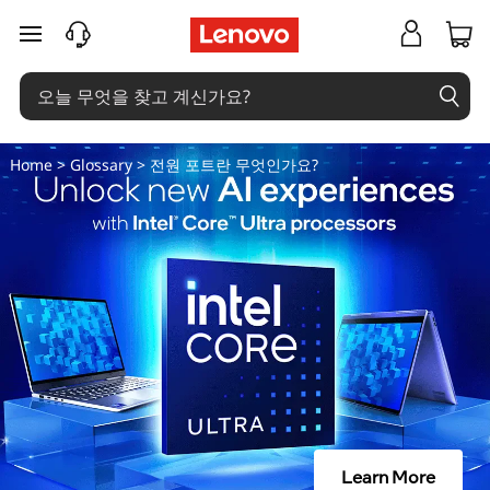
전
주요 콘텐츠로 건너뛰기
원
포
트
Home
>
Glossary
> 전원 포트란 무엇인가요?
란
무
엇
인
가
요
Learn More