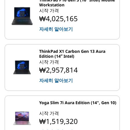
Workstation
시작 가격
₩4,025,165
자세히 알아보기
ThinkPad X1 Carbon Gen 13 Aura
Edition (14ʺ Intel)
시작 가격
₩2,957,814
자세히 알아보기
Yoga Slim 7i Aura Edition (14", Gen 10)
시작 가격
₩1,519,320