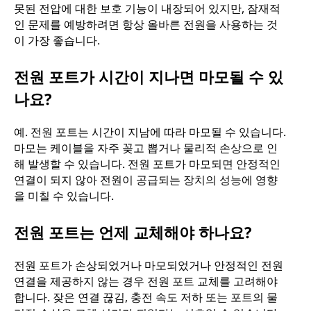
못된 전압에 대한 보호 기능이 내장되어 있지만, 잠재적
인 문제를 예방하려면 항상 올바른 전원을 사용하는 것
이 가장 좋습니다.
전원 포트가 시간이 지나면 마모될 수 있
나요?
예. 전원 포트는 시간이 지남에 따라 마모될 수 있습니다.
마모는 케이블을 자주 꽂고 뽑거나 물리적 손상으로 인
해 발생할 수 있습니다. 전원 포트가 마모되면 안정적인
연결이 되지 않아 전원이 공급되는 장치의 성능에 영향
을 미칠 수 있습니다.
전원 포트는 언제 교체해야 하나요?
전원 포트가 손상되었거나 마모되었거나 안정적인 전원
연결을 제공하지 않는 경우 전원 포트 교체를 고려해야
합니다. 잦은 연결 끊김, 충전 속도 저하 또는 포트의 물