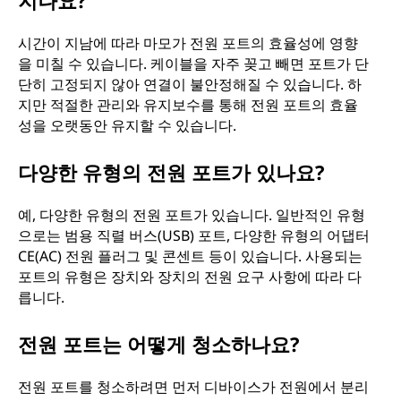
시간이 지남에 따라 마모가 전원 포트의 효율성에 영향
을 미칠 수 있습니다. 케이블을 자주 꽂고 빼면 포트가 단
단히 고정되지 않아 연결이 불안정해질 수 있습니다. 하
지만 적절한 관리와 유지보수를 통해 전원 포트의 효율
성을 오랫동안 유지할 수 있습니다.
다양한 유형의 전원 포트가 있나요?
예, 다양한 유형의 전원 포트가 있습니다. 일반적인 유형
으로는 범용 직렬 버스(USB) 포트, 다양한 유형의 어댑터
CE(AC) 전원 플러그 및 콘센트 등이 있습니다. 사용되는
포트의 유형은 장치와 장치의 전원 요구 사항에 따라 다
릅니다.
전원 포트는 어떻게 청소하나요?
전원 포트를 청소하려면 먼저 디바이스가 전원에서 분리