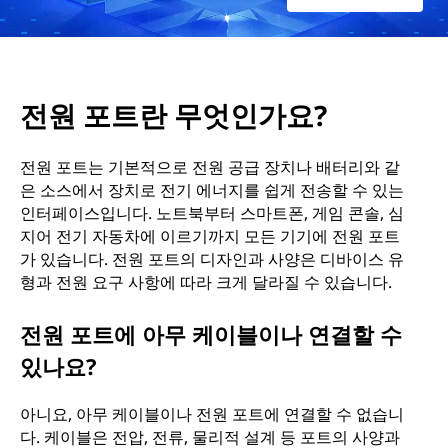
?
전원 포트란 무엇인가요?
전원 포트는 기본적으로 전원 공급 장치나 배터리와 같
은 소스에서 장치로 전기 에너지를 쉽게 전송할 수 있는
인터페이스입니다. 노트북부터 스마트폰, 게임 콘솔, 심
지어 전기 자동차에 이르기까지 모든 기기에 전원 포트
가 있습니다. 전원 포트의 디자인과 사양은 디바이스 유
형과 전원 요구 사항에 따라 크게 달라질 수 있습니다.
전원 포트에 아무 케이블이나 연결할 수
있나요?
아니요, 아무 케이블이나 전원 포트에 연결할 수 없습니
다. 케이블은 전압, 전류, 물리적 설계 등 포트의 사양과