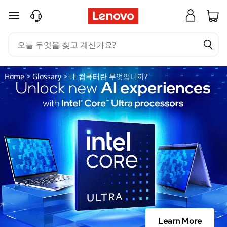
내
주요 콘텐츠로 건너뛰기
컴
퓨
터
Home
>
Glossary
> 내 컴퓨터란 무엇입니까?
는
무
엇
입
니
까
Learn More