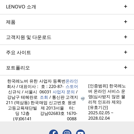
LENOVO 소개
제품
고객지원 및 다운로드
주요 사이트
포트폴리오
한국레노버 유한
사업자 등록번
온라인
[인증범위] 한국레노
회사 / 대표이사 :
호 : 220-87-
스토어
버 온라인 서비스 운
신규식 / 서울시
06031
사업자
문의
/
영(심사받지 않은 물
강남구 테헤란로
조회
/ 통신판
고객지
리적 인프라 제외)
211 (역삼동) 한국
매업 신고번호
원센
[유효기간]
고등교육재단빌
제 2013서울
터:
2025.02.05 ~
딩 12층
강남02683호
1670-
2028.02.04
(우)06141
0088