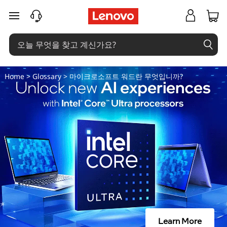
마
주요 콘텐츠로 건너뛰기
이
크
로
Home
>
Glossary
> 마이크로소프트 워드란 무엇입니까?
소
프
트
워
드
란
Learn More