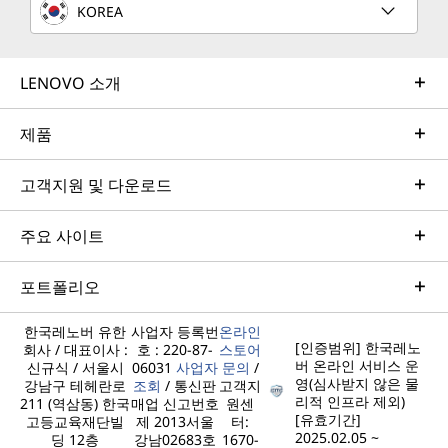
KOREA
LENOVO 소개
제품
고객지원 및 다운로드
주요 사이트
포트폴리오
한국레노버 유한
사업자 등록번
온라인
[인증범위] 한국레노
회사 / 대표이사 :
호 : 220-87-
스토어
버 온라인 서비스 운
신규식 / 서울시
06031
사업자
문의
/
영(심사받지 않은 물
강남구 테헤란로
조회
/ 통신판
고객지
리적 인프라 제외)
211 (역삼동) 한국
매업 신고번호
원센
[유효기간]
고등교육재단빌
제 2013서울
터:
2025.02.05 ~
딩 12층
강남02683호
1670-