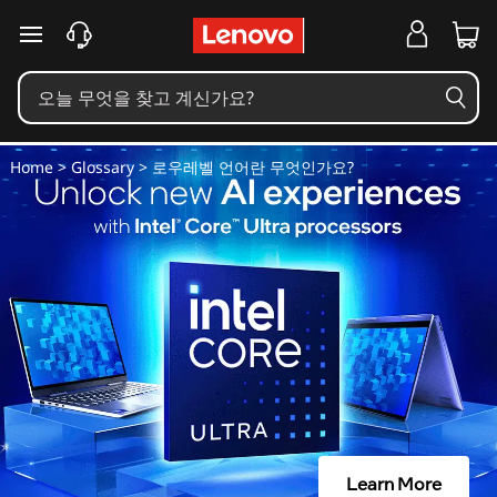
로
주요 콘텐츠로 건너뛰기
우
레
벨
Home
>
Glossary
> 로우레벨 언어란 무엇인가요?
언
어
란
무
엇
인
Learn More