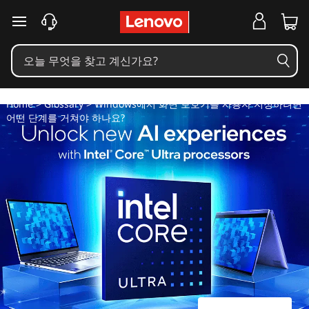
W
주요 콘텐츠로 건너뛰기
i
n
d
Home
>
Glossary
> Windows에서 화면 보호기를 사용자 지정하려면
어떤 단계를 거쳐야 하나요?
o
w
s
에
서
화