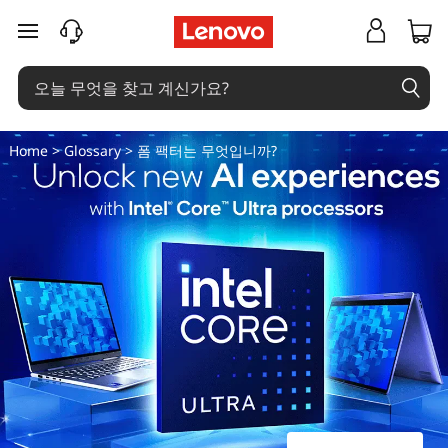
폼
주요 콘텐츠로 건너뛰기
팩
터
는
Home
>
Glossary
> 폼 팩터는 무엇입니까?
무
엇
입
니
까
?