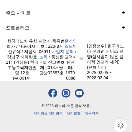
주요 사이트
포트폴리오
한국레노버 유한
사업자 등록번
온라인
[인증범위] 한국레노
회사 / 대표이사 :
호 : 220-87-
스토어
버 온라인 서비스 운
신규식 / 서울시
06031
사업자
문의
/
영(심사받지 않은 물
강남구 테헤란로
조회
/ 통신판
고객지
리적 인프라 제외)
211 (역삼동) 한국
매업 신고번호
원센
[유효기간]
고등교육재단빌
제 2013서울
터:
2025.02.05 ~
딩 12층
강남02683호
1670-
2028.02.04
(우)06141
0088
© 2026 레노버. 모든 권리 보유.
개인정보 처리방침
사이트맵
이용약관