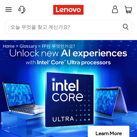
F
주요 콘텐츠로 건너뛰기
i
r
e
Home
>
Glossary
> FF란 무엇인가요?
f
o
x
를
사
용
Learn More