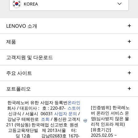
KOREA
LENOVO 소개
제품
고객지원 및 다운로드
주요 사이트
포트폴리오
한국레노버 유한
사업자 등록번
온라인
[인증범위] 한국레노
회사 / 대표이사 :
호 : 220-87-
스토어
버 온라인 서비스 운
신규식 / 서울시
06031
사업자
문의
/
영(심사받지 않은 물
강남구 테헤란로
조회
/ 통신판
고객지
리적 인프라 제외)
211 (역삼동) 한국
매업 신고번호
원센
[유효기간]
고등교육재단빌
제 2013서울
터:
2025.02.05 ~
딩 12층
강남02683호
1670-