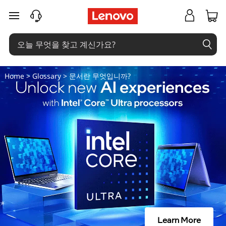
문
주요 콘텐츠로 건너뛰기
서
란
무
Home
>
Glossary
> 문서란 무엇입니까?
엇
인
가
요
?
Learn More