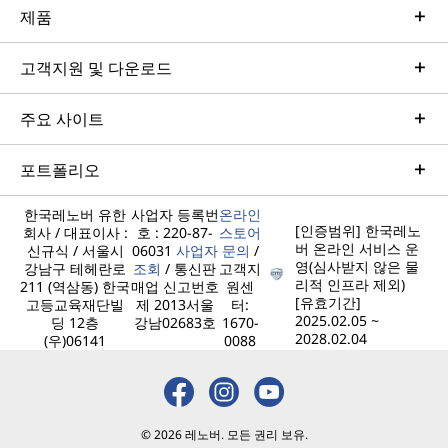
제품
고객지원 및 다운로드
주요 사이트
포트폴리오
한국레노버 유한
사업자 등록번
온라인
[인증범위] 한국레노
회사 / 대표이사 :
호 : 220-87-
스토어
버 온라인 서비스 운
신규식 / 서울시
06031
사업자
문의
/
영(심사받지 않은 물
강남구 테헤란로
조회
/ 통신판
고객지
리적 인프라 제외)
211 (역삼동) 한국
매업 신고번호
원센
[유효기간]
고등교육재단빌
제 2013서울
터:
2025.02.05 ~
딩 12층
강남02683호
1670-
2028.02.04
(우)06141
0088
© 2026 레노버. 모든 권리 보유.