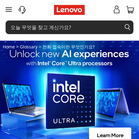
네
주요 콘텐츠로 건너뛰기
트
워
크
Home
>
Glossary
> 전화 접속이란 무엇인가요?
방
화
벽
이
란
무
Learn More