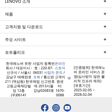
LENOVO 소개
제품
고객지원 및 다운로드
주요 사이트
포트폴리오
한국레노버 유한
사업자 등록번
온라인
[인증범위] 한국레노
회사 / 대표이사 :
호 : 220-87-
스토어
버 온라인 서비스 운
신규식 / 서울시
06031
사업자
문의
/
영(심사받지 않은 물
강남구 테헤란로
조회
/ 통신판
고객지
리적 인프라 제외)
211 (역삼동) 한국
매업 신고번호
원센
[유효기간]
고등교육재단빌
제 2013서울
터:
2025.02.05 ~
딩 12층
강남02683호
1670-
2028.02.04
(우)06141
0088