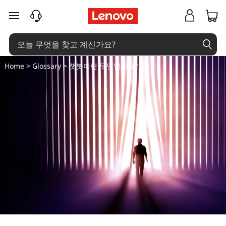
챗
주요 콘텐츠로 건너뛰기
봇
이
Home
>
Glossary
> 챗봇이란 무엇인가요?
란
무
엇
인
가
요
?