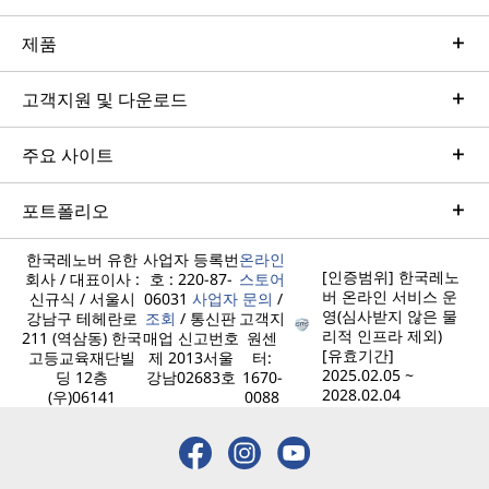
제품
고객지원 및 다운로드
주요 사이트
포트폴리오
한국레노버 유한
사업자 등록번
온라인
[인증범위] 한국레노
회사 / 대표이사 :
호 : 220-87-
스토어
버 온라인 서비스 운
신규식 / 서울시
06031
사업자
문의
/
영(심사받지 않은 물
강남구 테헤란로
조회
/ 통신판
고객지
리적 인프라 제외)
211 (역삼동) 한국
매업 신고번호
원센
[유효기간]
고등교육재단빌
제 2013서울
터:
2025.02.05 ~
딩 12층
강남02683호
1670-
2028.02.04
(우)06141
0088