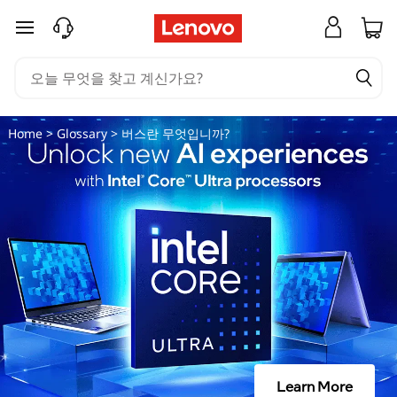
컴
주요 콘텐츠로 건너뛰기
퓨
터
에
Home
>
Glossary
> 버스란 무엇입니까?
서
버
스
의
중
요
Learn More