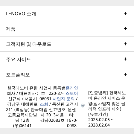
LENOVO 소개
제품
고객지원 및 다운로드
주요 사이트
포트폴리오
한국레노버 유한
사업자 등록번
온라인
[인증범위] 한국레노
회사 / 대표이사 :
호 : 220-87-
스토어
버 온라인 서비스 운
신규식 / 서울시
06031
사업자
문의
/
영(심사받지 않은 물
강남구 테헤란로
조회
/ 통신판
고객지
리적 인프라 제외)
211 (역삼동) 한국
매업 신고번호
원센
[유효기간]
고등교육재단빌
제 2013서울
터:
2025.02.05 ~
딩 12층
강남02683호
1670-
2028.02.04
(우)06141
0088