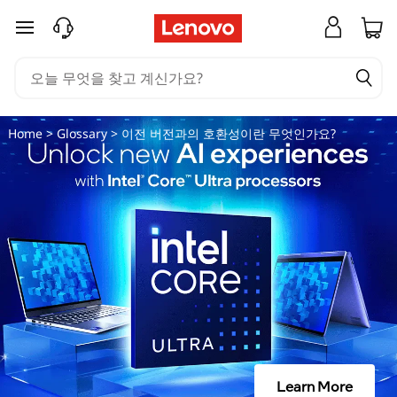
이
주요 콘텐츠로 건너뛰기
전
버
전
Home
>
Glossary
> 이전 버전과의 호환성이란 무엇인가요?
과
의
호
환
성
이
Learn More