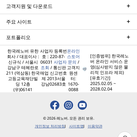
고객지원 및 다운로드
주요 사이트
포트폴리오
한국레노버 유한
사업자 등록번
온라인
[인증범위] 한국레노
회사 / 대표이사 :
호 : 220-87-
스토어
버 온라인 서비스 운
신규식 / 서울시
06031
사업자
문의
/
영(심사받지 않은 물
강남구 테헤란로
조회
/ 통신판
고객지
리적 인프라 제외)
211 (역삼동) 한국
매업 신고번호
원센
[유효기간]
고등교육재단빌
제 2013서울
터:
2025.02.05 ~
딩 12층
강남02683호
1670-
2028.02.04
(우)06141
0088
© 2026 레노버. 모든 권리 보유.
개인정보 처리방침
사이트맵
이용약관