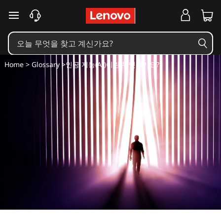
A
주요 콘텐츠로 건너뛰기
I
튜
Home
>
Glossary
>인공 지능(AI)이란 무엇인가요?
토
리
얼
이
란
무
엇