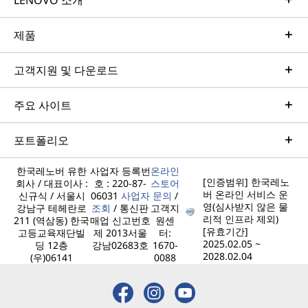
LENOVO 소개
제품
고객지원 및 다운로드
주요 사이트
포트폴리오
한국레노버 유한
사업자 등록번
온라인
[인증범위] 한국레노
회사 / 대표이사 :
호 : 220-87-
스토어
버 온라인 서비스 운
신규식 / 서울시
06031
사업자
문의
/
영(심사받지 않은 물
강남구 테헤란로
조회
/ 통신판
고객지
리적 인프라 제외)
211 (역삼동) 한국
매업 신고번호
원센
[유효기간]
고등교육재단빌
제 2013서울
터:
2025.02.05 ~
딩 12층
강남02683호
1670-
2028.02.04
(우)06141
0088