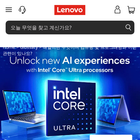
배
주요 콘텐츠로 건너뛰기
열
이
란
Home
>
Glossary
> 배열이란 무엇이며 컴퓨팅 및 프로그래밍과 어떤
관련이 있나요?
무
엇
이
며
컴
퓨