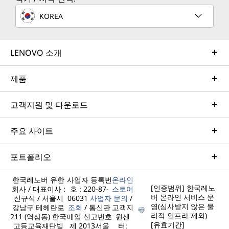
KOREA
LENOVO 소개
제품
고객지원 및 다운로드
주요 사이트
포트폴리오
한국레노버 유한
사업자 등록번
온라인
[인증범위] 한국레노
회사 / 대표이사 :
호 : 220-87-
스토어
버 온라인 서비스 운
신규식 / 서울시
06031
사업자
문의
/
영(심사받지 않은 물
강남구 테헤란로
조회
/ 통신판
고객지
리적 인프라 제외)
211 (역삼동) 한국
매업 신고번호
원센
[유효기간]
고등교육재단빌
제 2013서울
터: