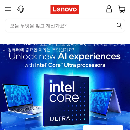
고
주요 콘텐츠로 건너뛰기
급
마
이
Home
>
Glossary
> 고급 마이크로 장치(AMD) 드라이버란 무엇이며
내 컴퓨터에 중요한 이유는 무엇인가요?
크
로
장
치
(
A