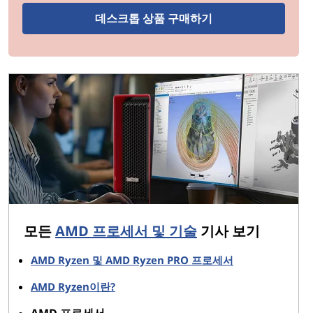
용할 수 있습니다
.또한, 최대 1.3배 더 빠른 처리5및 새로
운 AMD Radeon™ 600M 그래픽 덕분에 최대 2배 더 빠른
데스크톱 상품 구매하기
5
그래픽과 함께 역대 가장 빠른 AMD 프로세서입니다.
6000 시리즈는 마찬가지로 인상적인 5000 시리즈(이후
하위 섹션 참조)에 이어 이러한 새로운 성능 기능을 추가
한 제품입니다:
5
역대 가장 빠른 AMD Ryzen 모바일 프로세서:
최
6
대 5GHz
의 최대 부스트 파워를 누리세요.
혁신적인 울트라씬 노트북 성능:
얇고 가벼운 노트
북을 새로운 차원으로 끌어올리세요(최대 TDP
28W).
모든
AMD 프로세서 및 기술
기사 보기
7
세계 최고의 내장 그래픽:
거의 모든 게임을
8
1080p
에서 플레이할 수있는 통합 AMD
AMD Ryzen 및 AMD Ryzen PRO 프로세서
Radeon™ 600M 그래픽.
AMD Ryzen이란?
®
®
9
여유로운 대역폭:
차세대 PCIe
4.0 및 USB4
덕
분에 두 배의 대역폭으로 주변기기에 연결할 수 있