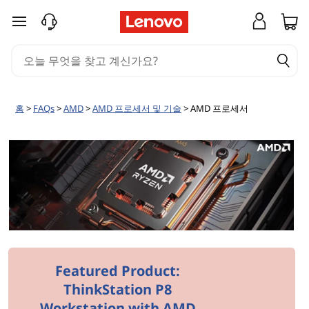
A
주요 콘텐츠로 건너뛰기
M
D
프
홈
>
FAQs
>
AMD
>
AMD 프로세서 및 기술
> AMD 프로세서
로
세
서
/
A
Featured Product:
M
ThinkStation P8
Workstation with AMD