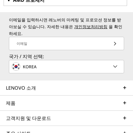
AMD 프로세서
습니다.
AI 기반 오디오:
AI 기반 온칩 소음 제거 기능으로
10
방해 요소를 줄이면서 말하고 들을 수 있습니다
.
이메일을 입력하시면 레노버의 마케팅 및 프로모션 정보를 받
아보실 수 있습니다. 자세한 내용은
개인정보처리방침
을 확인
프리미엄 디스플레이 지원:
HDR, BT.2020 및 DCI-
하세요.
P3를 지원하는 최대 4대의 고해상도 디스플레이를
연결하세요.
이메일
Windows 11 보안:
새로운 Windows 11 보안 기
11
국가 / 지역 선택:
능
을모두 제공하는 최초의 x86 CPU를 사용하여
안심하고 사용하세요.
KOREA
최고의 성능, 뛰어난 그래픽, 빠른 처리 및 부스트 속도 등
을 위해 AMD Ryzen 6000 시리즈 모바일 프로세서가 탑
LENOVO 소개
재된 랩탑을 찾아보십시오. 고급 보안 및 차량 관리 기능
등 비즈니스를 위한 추가 기능이 필요하다면, AMD Ryzen
제품
6000 PRO 시리즈를 고려하십시오. [
AMD Ryzen 및
Ryzen PRO 프로세서에 대해 자세히 알아보기
].
고객지원 및 다운로드
AMD Ryzen 5000 시리즈 모바일 프로세서