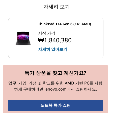
4000 시리즈
성능 제공
자세히 보기
AMD Athlon™
반응형 성능과 최신 기
"Zen"
최대 2/4
3000 시리즈
능의 만남
크롬북을 위한 가속화
"Zen"
최대 4/8
AMD C-시리즈
된 성능
ThinkPad T14 Gen 6 (14″ AMD)
시작 가격
수많은 옵션과 함께, AMD 모바일 프로세서가 업계 리더
₩1,840,380
인 이유를 쉽게 알 수 있습니다. 이제 가장 인기 있는 세 가
지 제품인 하이엔드 AMD Ryzen 6000 시리즈 및 5000 시
자세히 알아보기
리즈 모바일 프로세서와 크롬북용 AMD C 시리즈 프로세
서에 대해 자세히 살펴보겠습니다.
AMD Ryzen 6000 시리즈 모바일 프로세서
특가 상품을 찾고 계신가요?
2022년에 출시되는 AMD Ryzen™ 6000 시리즈 모바일 프
업무, 게임, 가정 및 학교를 위한 AMD 기반 PC를 저렴
로세서는 당사의 업데이트된 "Zen 3+" 코어 아키텍처를
하게 구매하려면 lenovo.com에서 쇼핑하세요.
기반으로 제작되어 이동 중 컴퓨팅을 위한 뛰어난 와트당
성능을 제공합니다. 예를 들어, 6000 시리즈 칩은 이전
노트북 특가 쇼핑
AMD CPU에 비해 화상 회의 시 최대 30% 적은 전력을 사
4