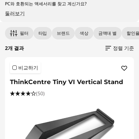
|
PC와 호환되는 액세서리를 찾고 계신가요?
D
둘러보기
e
Original Price 19900.00 KRW Discounted Pric
Original Price 29900.00 KRW Discounted Pri
필터
타입
브랜드
색상
금액대 별
할인
s
2개 결과
정렬 기준
k
t
비교하기
o
ThinkCentre Tiny VI Vertical Stand
p
(50)
A
c
c