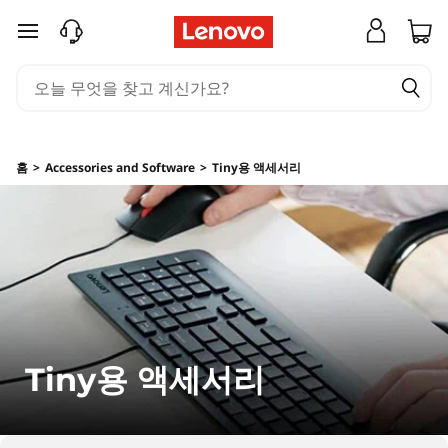
L
주요 콘텐츠로 건너뛰기
e
n
o
홈
>
Accessories and Software
>
Tiny용 액세서리
v
o
T
i
n
Tiny용 액세서리
y