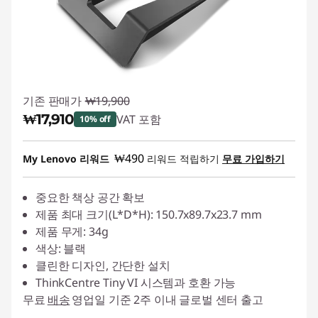
e
s
s
기존 판매가
₩19,900
o
₩17,910
VAT 포함
10% off
r
즉시 할인: :
-₩1,990
₩490
My Lenovo 리워드
리워드 적립하기
무료 가입하기
i
e
중요한 책상 공간 확보
제품 최대 크기(L*D*H): 150.7x89.7x23.7 mm
s
제품 무게: 34g
색상: 블랙
클린한 디자인, 간단한 설치
ThinkCentre Tiny VI 시스템과 호환 가능
무료
배송
영업일 기준 2주 이내 글로벌 센터 출고