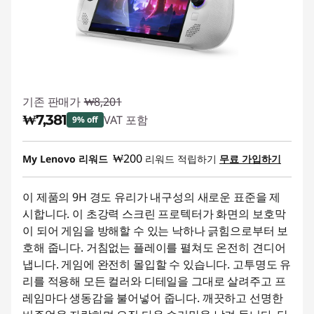
s
&
S
기존 판매가
₩8,201
c
₩7,381
VAT 포함
9% off
r
즉시 할인: :
-₩820
₩200
My Lenovo 리워드
리워드 적립하기
무료 가입하기
e
e
이 제품의 9H 경도 유리가 내구성의 새로운 표준을 제
시합니다. 이 초강력 스크린 프로텍터가 화면의 보호막
n
이 되어 게임을 방해할 수 있는 낙하나 긁힘으로부터 보
호해 줍니다. 거침없는 플레이를 펼쳐도 온전히 견디어
P
냅니다. 게임에 완전히 몰입할 수 있습니다. 고투명도 유
리를 적용해 모든 컬러와 디테일을 그대로 살려주고 프
r
레임마다 생동감을 불어넣어 줍니다. 깨끗하고 선명한