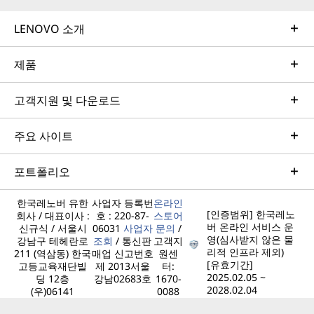
LENOVO 소개
제품
고객지원 및 다운로드
주요 사이트
포트폴리오
한국레노버 유한
사업자 등록번
온라인
[인증범위] 한국레노
회사 / 대표이사 :
호 : 220-87-
스토어
버 온라인 서비스 운
신규식 / 서울시
06031
사업자
문의
/
영(심사받지 않은 물
강남구 테헤란로
조회
/ 통신판
고객지
리적 인프라 제외)
211 (역삼동) 한국
매업 신고번호
원센
[유효기간]
고등교육재단빌
제 2013서울
터:
2025.02.05 ~
딩 12층
강남02683호
1670-
2028.02.04
(우)06141
0088