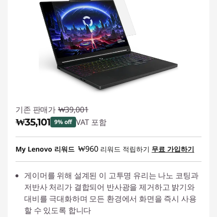
기존 판매가
₩39,001
₩35,101
VAT 포함
9% off
즉시 할인: :
-₩3,900
₩960
My Lenovo 리워드
리워드 적립하기
무료 가입하기
게이머를 위해 설계된 이 고투명 유리는 나노 코팅과
저반사 처리가 결합되어 반사광을 제거하고 밝기와
대비를 극대화하며 모든 환경에서 화면을 즉시 사용
할 수 있도록 합니다