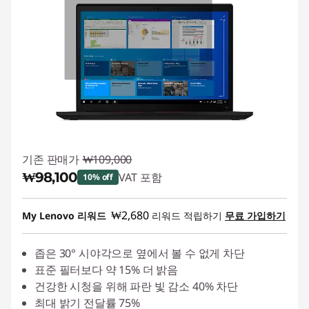
기존 판매가
₩109,000
₩98,100
VAT 포함
10% off
즉시 할인: :
-₩10,900
₩2,680
My Lenovo 리워드
리워드 적립하기
무료 가입하기
좁은 30° 시야각으로 옆에서 볼 수 없게 차단
표준 필터보다 약 15% 더 밝음
건강한 시청을 위해 파란 빛 감소 40% 차단
최대 밝기 전달률 75%