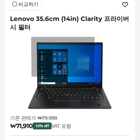
비교하기
Lenovo 35.6cm (14in) Clarity 프라이버
시 필터
기존 판매가
₩79,900
₩71,910
VAT 포함
10% off
즉시 할인: :
-₩7,990