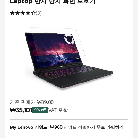
Laptop 반사 방지 화면 보호기
(3)
기존 판매가
₩39,001
₩35,101
VAT 포함
9% off
즉시 할인: :
-₩3,900
₩960
My Lenovo 리워드
리워드 적립하기
무료 가입하기