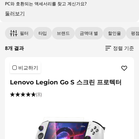
i
PC와 호환되는 액세서리를 찾고 계신가요?
v
둘러보기
a
Original Price 8201.00 KRW Discounted Price
Original Price 39001.00 KRW Discounted Pric
Original Price 39001.00 KRW Discounted Pric
Original Price 79900.00 KRW Discounted Pric
Original Price 109000.00 KRW Discounted Pr
Original Price 109000.00 KRW Discounted Pr
Original Price 109000.00 KRW Discounted Pr
Original Price 140000.00 KRW Discounted Pr
필터
타입
브랜드
금액대 별
할인율
평
c
8개 결과
정렬 기준
y
F
비교하기
i
Lenovo Legion Go S 스크린 프로텍터
l
(8)
t
e
r