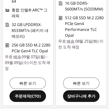
4
64
16 GB DDR5-
"
5600MT/s (SODIMM)
통합 인텔® ARC™ 그
래픽
512 GB SSD M.2 2280
I
PCIe Gen4
32 GB LPDDR5X-
Performance TLC
n
8533MT/s (패키지 내
Opal
메모리)
t
무료
배송
08월 25일(화) 이
256 GB SSD M.2 2280
전 도착 예정
e
PCIe Gen4 TLC Opal
무료
배송
09월 07일(월) -
l
09월 09일(수) 이전 도착 예
정
)
,
빠른 보기
빠른 보기
T
주문제작(CTO)
장바구니에 추가
1