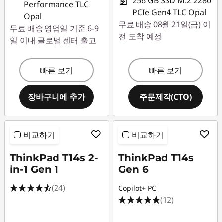
256 GB SSD M.2 2280
Performance TLC
T
PCIe Gen4 TLC Opal
Opal
무료
배송
08월 21일(금) 이
4
무료
배송
영업일 기준 6-9
전 도착 예정
일 이내 글로벌 센터 출고
3
빠른 보기
빠른 보기
0
,
장바구니에 추가
주문제작(CTO)
T
4
비교하기
비교하기
3
ThinkPad T14s 2-
ThinkPad T14s
in-1 Gen 1
Gen 6
0
(24)
Copilot+ PC
s
(12)