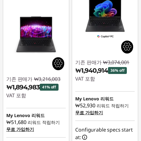
9
0
,
T
4
기존 판매가
₩3,074,001
₩1,940,914
36% off
9
VAT 포함
기존 판매가
₩3,216,003
0
₩1,894,983
41% off
즉시 할인: :
-
VAT 포함
₩1,133,087
헬
My Lenovo 리워드
₩52,930
리워드 적립하기
즉시 할인: :
-
스
무료 가입하기
₩1,321,020
My Lenovo 리워드
₩51,680
리워드 적립하기
케
무료 가입하기
Configurable specs start
at: