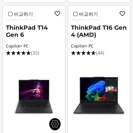
)
비교하기
비교하기
,
ThinkPad T14
ThinkPad T16 Gen
T
Gen 6
4 (AMD)
Copilot+ PC
Copilot+ PC
1
(35)
(44)
5
(
1
5
"
I