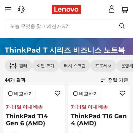
T
주요 콘텐츠로 건너뛰기
h
i
n
ThinkPad T 시리즈 비즈니스 노트북
k
Original Price 3152004.00 KRW Discounted P
Original Price 3027004.00 KRW Discounted P
Original Price 3216003.00 KRW Discounted P
Original Price 3074001.00 KRW Discounted P
Original Price 3092004.00 KRW Discounted P
Original Price 2847004.00 KRW Discounted P
Original Price 3060003.00 KRW Discounted P
Original Price 3607003.00 KRW Discounted P
Original Price 3227001.00 KRW Discounted Pr
Original Price 3338003.00 KRW Discounted P
Original Price 3653003.00 KRW Discounted P
Original Price 3057002.00 KRW Discounted P
Original Price 3426003.00 KRW Discounted P
Original Price 3036003.00 KRW Discounted P
Original Price 3461002.00 KRW Discounted P
Original Price 2931003.00 KRW Discounted P
Original Price 3182003.00 KRW Discounted P
Original Price 3516001.00 KRW Discounted P
Original Price 3068000.00 KRW Discounted P
Original Price 3019003.00 KRW Discounted P
Original Price 3098003.00 KRW Discounted 
Original Price 3479003.00 KRW Discounted P
Original Price 3499003.00 KRW Discounted P
Original Price 3499003.00 KRW Discounted P
Original Price 3955003.00 KRW Discounted P
Original Price 3564003.00 KRW Discounted P
Original Price 3579003.00 KRW Discounted P
필터
화면 크기
터치 스크린
프로세서
운영체
P
a
44개 결과
정렬 기준
d
비교하기
비교하기
T
7~11일 이내 배송
7~11일 이내 배송
ThinkPad T14
ThinkPad T16 Gen
시
Gen 6 (AMD)
4 (AMD)