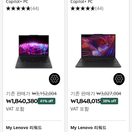
리
Copilot+ PC
Copilot+ PC
(44)
(44)
즈
비
즈
니
스
노
기존 판매가
₩3,152,004
기존 판매가
₩3,027,004
트
₩1,840,380
₩1,848,015
41% off
38% off
북
VAT 포함
VAT 포함
즉시 할인: :
-
즉시 할인: :
-
|
₩1,311,624
₩1,178,989
My Lenovo 리워드
My Lenovo 리워드