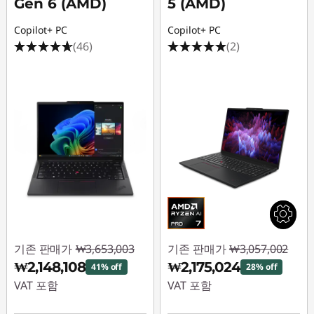
Gen 6 (AMD)
5 (AMD)
T
Copilot+ PC
Copilot+ PC
4
(46)
(2)
0
0
,
T
4
1
0
기존 판매가
₩3,653,003
기존 판매가
₩3,057,002
₩2,148,108
₩2,175,024
41% off
28% off
,
VAT 포함
VAT 포함
T
즉시 할인: :
-
즉시 할인: :
-