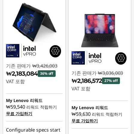
,
T
4
3
0
u
기존 판매가
₩3,426,003
기존 판매가
₩3,036,003
₩2,183,084
36% off
,
₩2,186,572
VAT 포함
27% off
VAT 포함
T
즉시 할인: :
-
₩1,242,919
즉시 할인: :
-
My Lenovo 리워드
4
₩849,431
₩59,540
리워드 적립하기
My Lenovo 리워드
무료 가입하기
₩59,630
3
리워드 적립하기
무료 가입하기
1
Configurable specs start