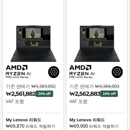
1
6
s
G
e
n
1
,
기존 판매가
₩3,383,002
기존 판매가
₩3,384,003
₩2,561,882
₩2,562,883
24% off
24% off
P
VAT 포함
VAT 포함
1
즉시 할인: :
-
즉시 할인: :
-
₩821,120
₩821,120
My Lenovo 리워드
My Lenovo 리워드
6
₩69,870
₩69,900
리워드 적립하기
리워드 적립하기