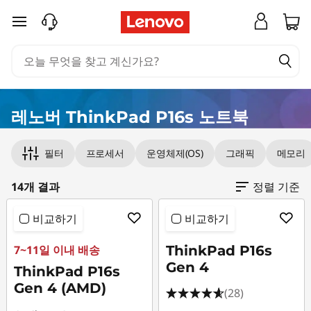
L
주요 콘텐츠로 건너뛰기
e
n
o
레노버 ThinkPad P16s 노트북
v
Original Price 2869002.00 KRW Discounted P
Original Price 3322002.00 KRW Discounted P
Original Price 3383002.00 KRW Discounted P
Original Price 3384003.00 KRW Discounted P
Original Price 4531002.00 KRW Discounted P
Original Price 5193002.00 KRW Discounted P
Original Price 4704002.00 KRW Discounted P
Original Price 4575003.00 KRW Discounted P
Original Price 4708002.00 KRW Discounted P
Original Price 5543000.00 KRW Discounted P
Original Price 5811001.00 KRW Discounted Pr
Original Price 5954000.00 KRW Discounted P
Original Price 7286002.00 KRW Discounted P
Original Price 8860002.00 KRW Discounted P
필터
프로세서
운영체제(OS)
그래픽
메모리
o
T
14개 결과
정렬 기준
h
비교하기
비교하기
i
7~11일 이내 배송
ThinkPad P16s
Gen 4
ThinkPad P16s
n
Gen 4 (AMD)
(28)