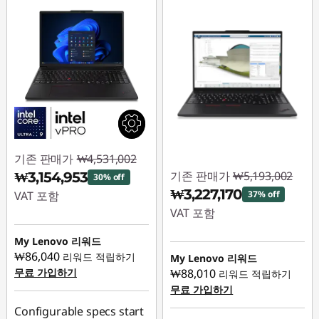
P
1
6
s
A
기존 판매가
₩4,531,002
M
기존 판매가
₩5,193,002
₩3,154,953
30% off
₩3,227,170
VAT 포함
37% off
D
VAT 포함
즉시 할인: :
-
,
₩1,376,049
즉시 할인: :
-
My Lenovo 리워드
₩1,965,832
₩86,040
리워드 적립하기
My Lenovo 리워드
P
무료 가입하기
₩88,010
리워드 적립하기
무료 가입하기
1
Configurable specs start