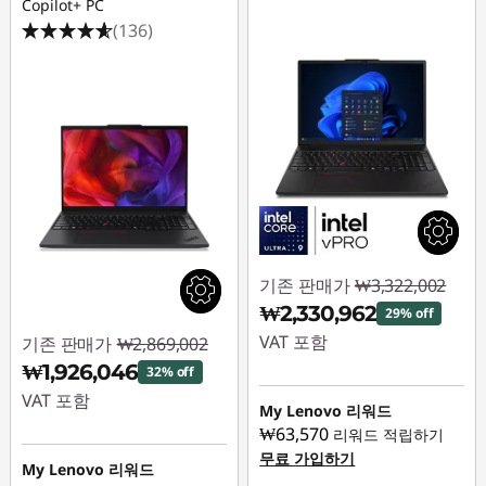
k
Copilot+ PC
(136)
P
a
d
P
1
6
기존 판매가
₩3,322,002
₩2,330,962
29% off
s
VAT 포함
기존 판매가
₩2,869,002
노
₩1,926,046
32% off
즉시 할인: :
-
VAT 포함
₩991,040
My Lenovo 리워드
트
₩63,570
리워드 적립하기
즉시 할인: :
-
무료 가입하기
북
₩942,956
My Lenovo 리워드