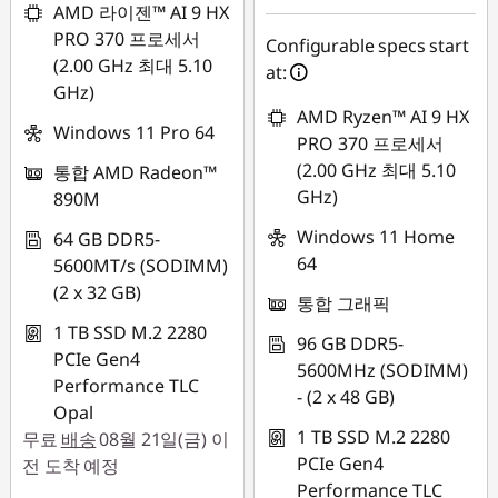
AMD 라이젠™ AI 9 HX
PRO 370 프로세서
Configurable specs start
(2.00 GHz 최대 5.10
at:
GHz)
AMD Ryzen™ AI 9 HX
Windows 11 Pro 64
PRO 370 프로세서
(2.00 GHz 최대 5.10
통합 AMD Radeon™
GHz)
890M
Windows 11 Home
64 GB DDR5-
64
5600MT/s (SODIMM)
(2 x 32 GB)
통합 그래픽
1 TB SSD M.2 2280
96 GB DDR5-
PCIe Gen4
5600MHz (SODIMM)
Performance TLC
- (2 x 48 GB)
Opal
1 TB SSD M.2 2280
무료
배송
08월 21일(금) 이
PCIe Gen4
전 도착 예정
Performance TLC