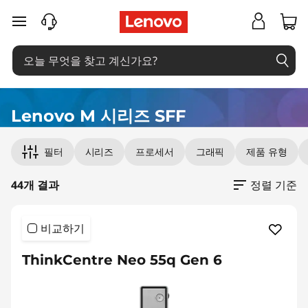
T
주요 콘텐츠로 건너뛰기
h
i
n
Lenovo M 시리즈 SFF
k
Original Price 1661001.00 KRW Discounted Pr
Original Price 1764001.00 KRW Discounted Pr
Original Price 1857001.00 KRW Discounted Pr
Original Price 1937001.00 KRW Discounted Pr
Original Price 1926001.00 KRW Discounted Pr
Original Price 1672001.00 KRW Discounted Pr
Original Price 1843001.00 KRW Discounted Pr
Original Price 2203001.00 KRW Discounted Pr
Original Price 2020001.00 KRW Discounted Pr
Original Price 1921001.00 KRW Discounted Pr
Original Price 1849002.00 KRW Discounted Pr
Original Price 1807001.00 KRW Discounted Pr
Original Price 1806001.00 KRW Discounted Pr
Original Price 1806001.00 KRW Discounted Pr
Original Price 1880001.00 KRW Discounted Pr
Original Price 1956001.00 KRW Discounted Pr
Original Price 2110001.00 KRW Discounted Pr
필터
시리즈
프로세서
그래픽
제품 유형
C
e
44개 결과
정렬 기준
n
비교하기
t
ThinkCentre Neo 55q Gen 6
r