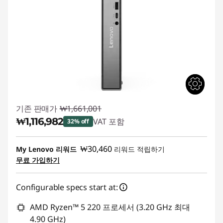
e
M
시
리
즈
S
기존 판매가
₩1,661,001
₩1,116,982
VAT 포함
32% off
F
즉시 할인: :
-₩544,019
₩30,460
My Lenovo 리워드
리워드 적립하기
F
무료 가입하기
데
Configurable specs start at:
스
AMD Ryzen™ 5 220 프로세서 (3.20 GHz 최대
4.90 GHz)