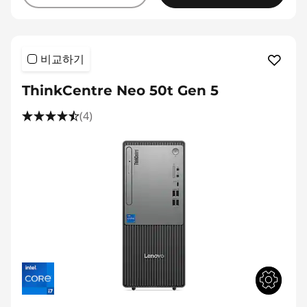
비교하기
ThinkCentre Neo 50t Gen 5
(4)