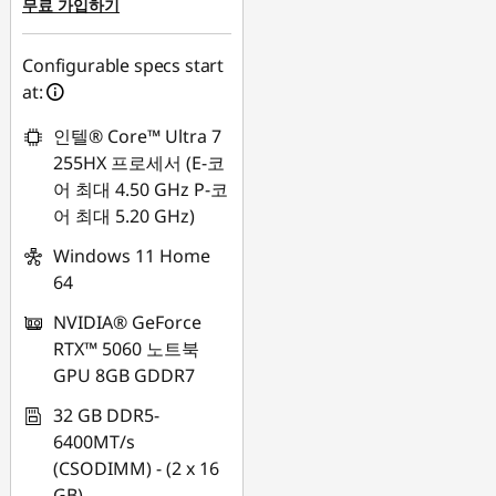
무료 가입하기
Configurable specs start
at:
인텔® Core™ Ultra 7
255HX 프로세서 (E-코
어 최대 4.50 GHz P-코
어 최대 5.20 GHz)
Windows 11 Home
64
NVIDIA® GeForce
RTX™ 5060 노트북
GPU 8GB GDDR7
32 GB DDR5-
6400MT/s
(CSODIMM) - (2 x 16
GB)