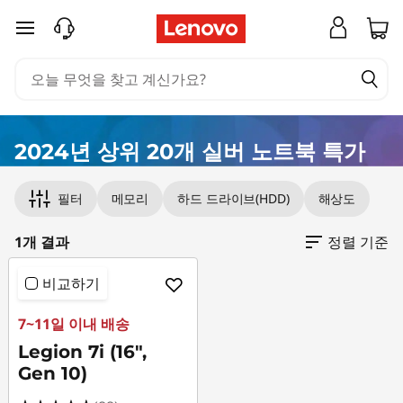
실
주요 콘텐츠로 건너뛰기
버
노
트
2024년 상위 20개 실버 노트북 특가
Original Price 5782396.00 KRW Discounted P
북
필터
메모리
하드 드라이브(HDD)
해상도
구
1개 결과
정렬 기준
매
비교하기
7~11일 이내 배송
Legion 7i (16",
Gen 10)