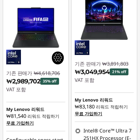
기존 판매가
₩3,891,803
₩3,049,954
21% off
기존 판매가
₩4,618,706
VAT 포함
₩2,989,702
35% off
VAT 포함
즉시 할인: :
-
₩841,849
My Lenovo 리워드
즉시 할인: :
-
₩83,180
리워드 적립하기
₩1,629,004
My Lenovo 리워드
무료 가입하기
₩81,540
리워드 적립하기
무료 가입하기
Intel® Core™ Ultra 7
251HX Processor (E-