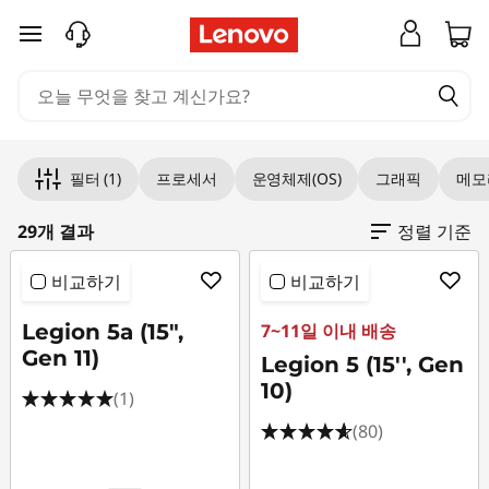
주요 콘텐츠로 건너뛰기
Original Price 3518003.00 KRW Discounted P
Original Price 3592709.00 KRW Discounted P
Original Price 3706709.00 KRW Discounted P
Original Price 3704003.00 KRW Discounted 
Original Price 4064709.00 KRW Discounted P
Original Price 4345003.00 KRW Discounted P
Original Price 4157710.00 KRW Discounted Pr
Original Price 3626003.00 KRW Discounted P
Original Price 4228709.00 KRW Discounted P
Original Price 4141003.00 KRW Discounted P
Original Price 4667708.00 KRW Discounted P
Original Price 4422003.00 KRW Discounted P
Original Price 4618706.00 KRW Discounted P
Original Price 3891803.00 KRW Discounted P
Original Price 4211003.00 KRW Discounted Pr
Original Price 4451003.00 KRW Discounted P
Original Price 4733403.00 KRW Discounted P
Original Price 7721003.00 KRW Discounted Pr
Original Price 4696003.00 KRW Discounted P
Original Price 5008003.00 KRW Discounted P
Original Price 5782396.00 KRW Discounted P
Original Price 5164003.00 KRW Discounted P
Original Price 5869709.00 KRW Discounted P
Original Price 4542703.00 KRW Discounted P
Original Price 5417004.00 KRW Discounted P
Original Price 5865003.00 KRW Discounted P
Original Price 7013396.00 KRW Discounted Pr
필터
(1)
프로세서
운영체제(OS)
그래픽
메모
29개 결과
정렬 기준
비교하기
비교하기
Legion 5a (15",
7~11일 이내 배송
Gen 11)
Legion 5 (15'', Gen
10)
(1)
(80)