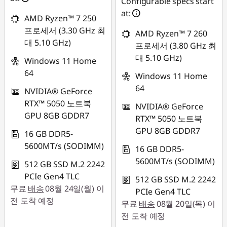
Configurable specs start
at:
AMD Ryzen™ 7 250
프로세서 (3.30 GHz 최
AMD Ryzen™ 7 260
대 5.10 GHz)
프로세서 (3.80 GHz 최
대 5.10 GHz)
Windows 11 Home
64
Windows 11 Home
64
NVIDIA® GeForce
RTX™ 5050 노트북
NVIDIA® GeForce
GPU 8GB GDDR7
RTX™ 5050 노트북
GPU 8GB GDDR7
16 GB DDR5-
5600MT/s (SODIMM)
16 GB DDR5-
5600MT/s (SODIMM)
512 GB SSD M.2 2242
PCIe Gen4 TLC
512 GB SSD M.2 2242
무료
배송
08월 24일(월) 이
PCIe Gen4 TLC
전 도착 예정
무료
배송
08월 20일(목) 이
전 도착 예정