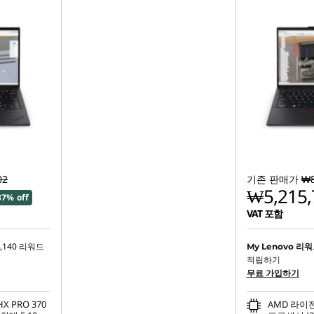
02
기존 판매가
₩8
₩5,215,
37% off
VAT 포함
,140
리워드
My Lenovo 리
적립하기
무료 가입하기
X PRO 370
AMD 라이젠™