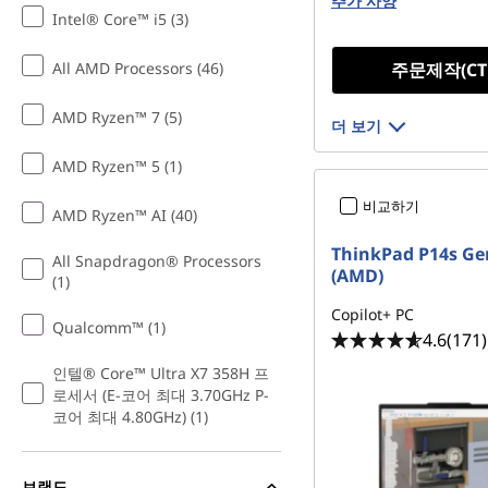
추가 사양
512 GB SSD M.2 22
Gen4 TLC
Intel® Core™ i5 (3)
All AMD Processors (46)
주문제작(CT
AMD Ryzen™ 7 (5)
더 보기
AMD Ryzen™ 5 (1)
비교하기
AMD Ryzen™ AI (40)
ThinkPad P14s Ge
All Snapdragon® Processors
(AMD)
(1)
Copilot+ PC
Qualcomm™ (1)
4.6
(171)
인텔® Core™ Ultra X7 358H 프
로세서 (E-코어 최대 3.70GHz P-
코어 최대 4.80GHz) (1)
브랜드