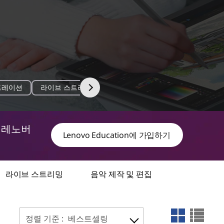
5
6
트레이션
라이브 스트리밍
음악 제작 및 편집
o
o
f
f
6
6
f
f
i
i
 레노버
l
l
Lenovo Education에 가입하기
t
t
e
e
r
r
b
b
y
y
c
c
라이브 스트리밍
음악 제작 및 편집
a
a
t
t
e
e
g
g
o
o
r
r
정렬 기준 :
베스트셀링
y
y