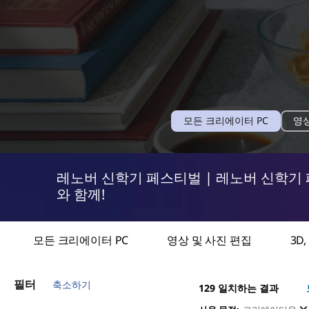
2
0
2
6
:
1
2
모든 크리에이터 PC
영상
o
o
f
f
콘
6
6
f
f
i
i
텐
레노버 신학기 페스티벌 | 레노버 신학기
l
l
t
t
와 함께!
e
e
츠
r
r
b
b
y
y
c
c
제
Skip to 모든 크리에이터 PC
Skip to 영상 및 사진 편집
Skip to 3D, VFX, 애니메이션
Skip to 그래픽 디자인 및 일러스트레이션
Skip to 라이브 스트리밍
Skip to 음악 제작 및 편집
모든 크리에이터 PC
영상 및 사진 편집
3D
a
a
t
t
e
e
작
g
g
필터
o
o
축소하기
129
일치하는 결과
r
r
y
y