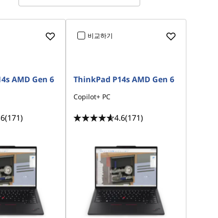
-
-
라
음
이
악
브
제
스
작
비교하기
트
및
리
편
밍
집
n
n
o
o
t
t
s
s
14s AMD Gen 6
ThinkPad P14s AMD Gen 6
e
e
l
l
Copilot+ PC
e
e
c
c
t
t
.6
(171)
4.6
(171)
e
e
d
d