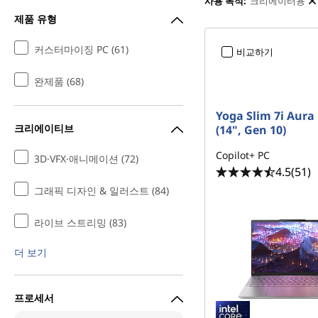
을
사용 목적:
크리에이터용
-
-
모
영
제품 유형
든
상
위
크
및
리
사
커스터마이징 PC (61)
비교하기
에
진
한
이
편
터
집
완제품 (68)
P
n
노
C
o
s
t
e
s
Yoga Slim 7i Aura 
트
l
e
크리에이티브
(14", Gen 10)
e
l
c
e
t
c
북
Copilot+ PC
3D·VFX·애니메이션 (72)
e
t
4.5
(51)
d
e
d
,
그래픽 디자인 & 일러스트 (84)
데
라이브 스트리밍 (83)
스
더 보기
크
프로세서