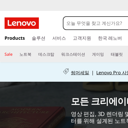
C
r
e
주
Products
솔루션
서비스
고객지원
한국 레노버
요
a
콘
텐
t
Sale
노트북
데스크탑
워크스테이션
게이밍
태블릿
츠
o
로
건
썸머세일
|
Lenovo Pro
r
너
뛰
P
기
모든 크리에이
C
영상 편집, 3D 렌더링 
s
터를 위해 설계된 노트