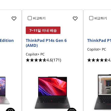
-
-
3
그
D
래
,
픽
V
디
비교하기
비교하기
F
자
X
인
,
및
애
일
7~11일 이내 배송
니
러
메
스
이
트
Edition
ThinkPad P14s Gen 6
ThinkPad P
션
레
(AMD)
n
이
Copilot+ PC
o
션
t
n
Copilot+ PC
s
o
4.6
(171)
4
e
t
l
s
e
e
c
l
t
e
e
c
d
t
e
d