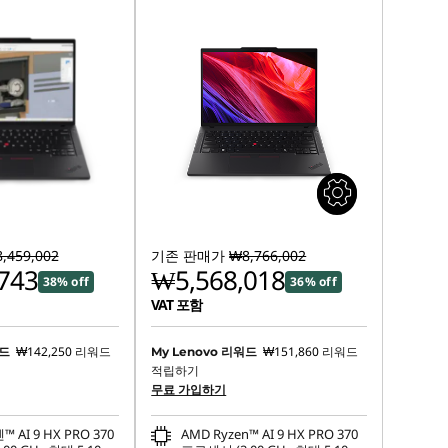
,459,002
기존 판매가
₩8,766,002
743
₩5,568,018
38% off
36% off
VAT 포함
₩142,250
리워드
₩151,860
리워드
워드
My Lenovo 리워드
적립하기
무료 가입하기
 AI 9 HX PRO 370
AMD Ryzen™ AI 9 HX PRO 370