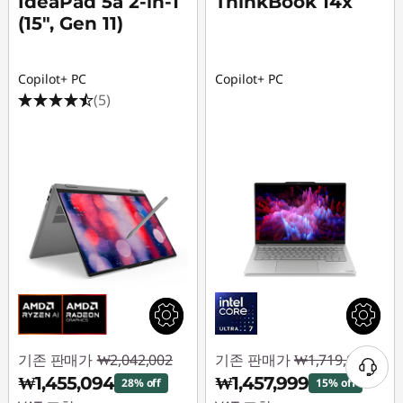
IdeaPad 5a 2-in-1
ThinkBook 14x
(15", Gen 11)
Copilot+ PC
Copilot+ PC
(5)
기존 판매가
₩2,042,002
기존 판매가
₩1,719,003
₩1,455,094
₩1,457,999
28% off
15% off