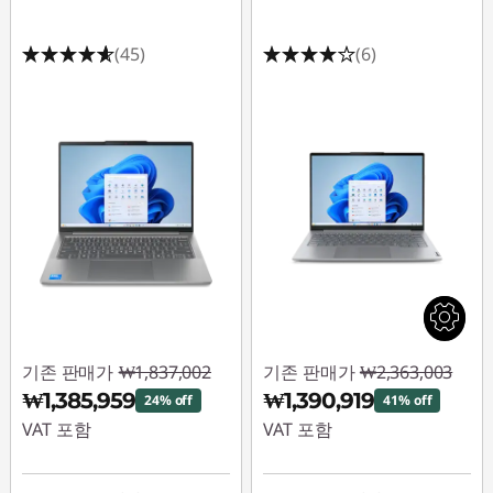
(45)
(6)
기존 판매가
₩1,837,002
기존 판매가
₩2,363,003
₩1,385,959
₩1,390,919
24% off
41% off
VAT 포함
VAT 포함
즉시 할인: :
-
즉시 할인: :
-