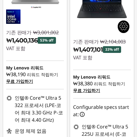
기존 판매가
₩3,001,002
₩1,400,136
53% off
기존 판매가
₩2,104,003
VAT 포함
₩1,407,101
33% off
VAT 포함
즉시 할인: :
-
₩1,600,866
My Lenovo 리워드
즉시 할인: :
-
₩38,190
리워드 적립하기
₩696,902
My Lenovo 리워드
무료 가입하기
₩38,380
리워드 적립하기
무료 가입하기
인텔® Core™ Ultra 5
322 프로세서 (LPE-코
Configurable specs start
어 최대 3.30 GHz P-코
at:
어 최대 4.40 GHz)
인텔® Core™ Ultra 5
운영 체제 없음
225U 프로세서 (E-코