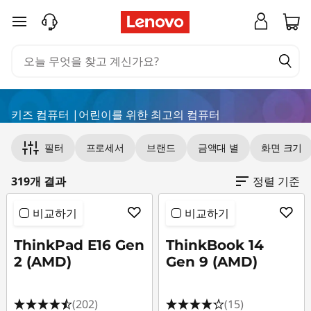
어
주요 콘텐츠로 건너뛰기
린
이
용
키즈 컴퓨터 |어린이를 위한 최고의 컴퓨터
Original Price 1986003.00 KRW Discounted P
Original Price 1744995.00 KRW Discounted Pr
Original Price 1819003.00 KRW Discounted Pr
Original Price 1978003.00 KRW Discounted Pr
Original Price 2497003.00 KRW Discounted P
Original Price 2401002.00 KRW Discounted P
Original Price 2071003.00 KRW Discounted Pr
Original Price 2737002.00 KRW Discounted P
Original Price 2096003.00 KRW Discounted P
Original Price 2761002.00 KRW Discounted P
Original Price 2761002.00 KRW Discounted Pr
Original Price 2165003.00 KRW Discounted P
Original Price 1932002.00 KRW Discounted Pr
Original Price 2029002.00 KRW Discounted P
Original Price 1837002.00 KRW Discounted P
Original Price 2363003.00 KRW Discounted P
Original Price 2095003.00 KRW Discounted P
Original Price 2324003.00 KRW Discounted P
Original Price 3001002.00 KRW Discounted P
Original Price 2104003.00 KRW Discounted Pr
Original Price 2152004.00 KRW Discounted P
Original Price 2038003.00 KRW Discounted P
Original Price 2042002.00 KRW Discounted P
Original Price 1719003.00 KRW Discounted Pr
Original Price 2195396.00 KRW Discounted P
Original Price 2093003.00 KRW Discounted P
Original Price 1827002.00 KRW Discounted P
컴
필터
프로세서
브랜드
금액대 별
화면 크기
퓨
319개 결과
정렬 기준
터
비교하기
비교하기
ThinkPad E16 Gen
ThinkBook 14
2 (AMD)
Gen 9 (AMD)
(202)
(15)