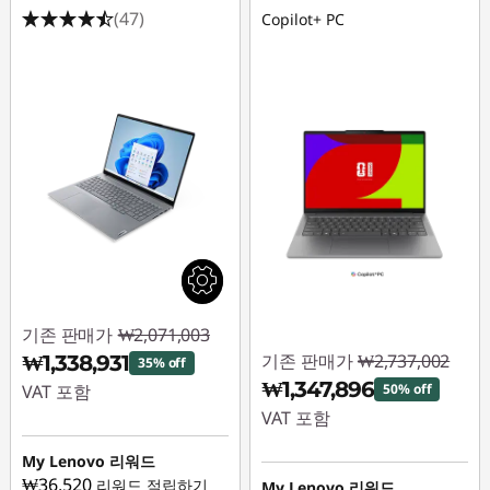
(47)
Copilot+ PC
기존 판매가
₩2,071,003
기존 판매가
₩2,737,002
₩1,338,931
35% off
₩1,347,896
VAT 포함
50% off
VAT 포함
즉시 할인: :
-
₩732,072
즉시 할인: :
-
My Lenovo 리워드
₩1,389,106
₩36,520
리워드 적립하기
My Lenovo 리워드