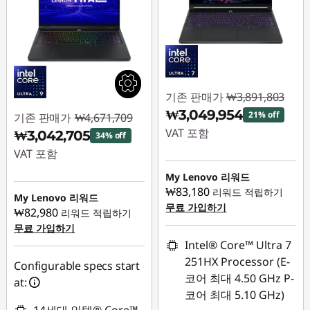
기존 판매가
₩3,891,803
₩3,049,954
21% off
기존 판매가
₩4,671,709
VAT 포함
₩3,042,705
34% off
VAT 포함
즉시 할인: :
-
₩841,849
My Lenovo 리워드
즉시 할인: :
-
₩83,180
리워드 적립하기
₩1,629,004
My Lenovo 리워드
무료 가입하기
₩82,980
리워드 적립하기
무료 가입하기
Intel® Core™ Ultra 7
251HX Processor (E-
Configurable specs start
코어 최대 4.50 GHz P-
at:
코어 최대 5.10 GHz)