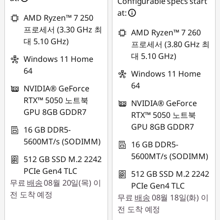
Configurable specs start
at:
AMD Ryzen™ 7 250
프로세서 (3.30 GHz 최
AMD Ryzen™ 7 260
대 5.10 GHz)
프로세서 (3.80 GHz 최
대 5.10 GHz)
Windows 11 Home
64
Windows 11 Home
64
NVIDIA® GeForce
RTX™ 5050 노트북
NVIDIA® GeForce
GPU 8GB GDDR7
RTX™ 5050 노트북
GPU 8GB GDDR7
16 GB DDR5-
5600MT/s (SODIMM)
16 GB DDR5-
5600MT/s (SODIMM)
512 GB SSD M.2 2242
PCIe Gen4 TLC
512 GB SSD M.2 2242
무료
배송
08월 20일(목) 이
PCIe Gen4 TLC
전 도착 예정
무료
배송
08월 18일(화) 이
전 도착 예정