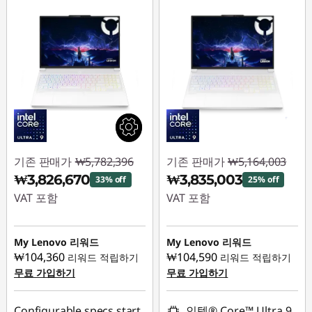
기존 판매가
₩5,782,396
기존 판매가
₩5,164,003
₩3,826,670
₩3,835,003
33% off
25% off
VAT 포함
VAT 포함
즉시 할인: :
-
즉시 할인: :
-
₩1,955,726
₩1,329,000
My Lenovo 리워드
My Lenovo 리워드
₩104,360
₩104,590
리워드 적립하기
리워드 적립하기
무료 가입하기
무료 가입하기
Configurable specs start
인텔® Core™ Ultra 9