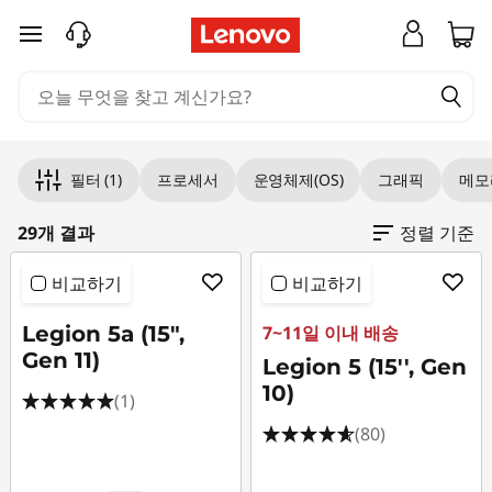
최
주요 콘텐츠로 건너뛰기
고
의
Original Price 3518003.00 KRW Discounted P
Original Price 3539706.00 KRW Discounted P
Original Price 3706709.00 KRW Discounted P
Original Price 3704003.00 KRW Discounted 
Original Price 4064709.00 KRW Discounted P
Original Price 4104707.00 KRW Discounted P
Original Price 4345003.00 KRW Discounted P
Original Price 3626003.00 KRW Discounted P
Original Price 4228709.00 KRW Discounted P
Original Price 4141003.00 KRW Discounted P
Original Price 4667708.00 KRW Discounted P
Original Price 4422003.00 KRW Discounted P
Original Price 4671709.00 KRW Discounted P
Original Price 3891803.00 KRW Discounted P
Original Price 4211003.00 KRW Discounted Pr
Original Price 4451003.00 KRW Discounted P
Original Price 4733403.00 KRW Discounted P
Original Price 7721003.00 KRW Discounted Pr
Original Price 4696003.00 KRW Discounted P
Original Price 5008003.00 KRW Discounted P
Original Price 5782396.00 KRW Discounted P
Original Price 5164003.00 KRW Discounted P
Original Price 5869709.00 KRW Discounted P
Original Price 4542703.00 KRW Discounted P
Original Price 5417004.00 KRW Discounted P
Original Price 5865003.00 KRW Discounted P
Original Price 7013396.00 KRW Discounted Pr
게
필터
(1)
프로세서
운영체제(OS)
그래픽
메모
이
29개 결과
정렬 기준
밍
비교하기
비교하기
컴
Legion 5a (15",
7~11일 이내 배송
Gen 11)
퓨
Legion 5 (15'', Gen
10)
(1)
터
(80)