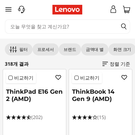
주요 콘텐츠로 건너뛰기
Original Price 1986003.00 KRW Discounted P
Original Price 1744995.00 KRW Discounted Pr
Original Price 1819003.00 KRW Discounted Pr
Original Price 1978003.00 KRW Discounted Pr
Original Price 2497003.00 KRW Discounted P
Original Price 2401002.00 KRW Discounted P
Original Price 2071003.00 KRW Discounted Pr
Original Price 2737002.00 KRW Discounted P
Original Price 2096003.00 KRW Discounted P
Original Price 2761002.00 KRW Discounted P
Original Price 2761002.00 KRW Discounted Pr
Original Price 2165003.00 KRW Discounted P
Original Price 1932002.00 KRW Discounted Pr
Original Price 2029002.00 KRW Discounted P
Original Price 1837002.00 KRW Discounted P
Original Price 2363003.00 KRW Discounted P
Original Price 2095003.00 KRW Discounted P
Original Price 3001002.00 KRW Discounted P
Original Price 2336003.00 KRW Discounted P
Original Price 2104003.00 KRW Discounted Pr
Original Price 2152004.00 KRW Discounted P
Original Price 2038003.00 KRW Discounted P
Original Price 2042002.00 KRW Discounted P
Original Price 1719003.00 KRW Discounted Pr
Original Price 2192393.00 KRW Discounted P
Original Price 2093003.00 KRW Discounted P
Original Price 1827002.00 KRW Discounted P
필터
프로세서
브랜드
금액대 별
화면 크기
318개 결과
정렬 기준
비교하기
비교하기
ThinkPad E16 Gen
ThinkBook 14
2 (AMD)
Gen 9 (AMD)
(202)
(15)