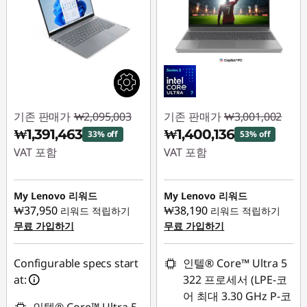
기존 판매가
₩2,095,003
기존 판매가
₩3,001,002
₩1,391,463
₩1,400,136
33% off
53% off
VAT 포함
VAT 포함
즉시 할인: :
-
즉시 할인: :
-
₩703,540
₩1,600,866
My Lenovo 리워드
My Lenovo 리워드
₩37,950
₩38,190
리워드 적립하기
리워드 적립하기
무료 가입하기
무료 가입하기
Configurable specs start
인텔® Core™ Ultra 5
at:
322 프로세서 (LPE-코
어 최대 3.30 GHz P-코