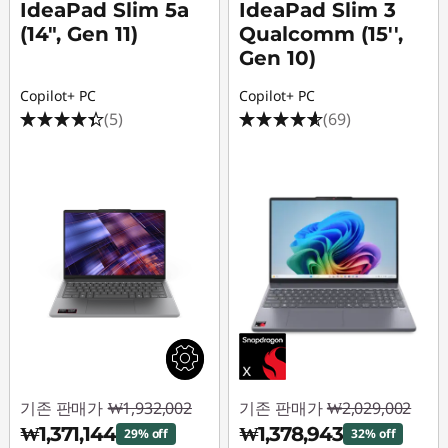
IdeaPad Slim 5a
IdeaPad Slim 3
(14", Gen 11)
Qualcomm (15'',
Gen 10)
Copilot+ PC
Copilot+ PC
(5)
(69)
기존 판매가
₩1,932,002
기존 판매가
₩2,029,002
₩1,371,144
₩1,378,943
29% off
32% off