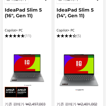
IdeaPad Slim 5
IdeaPad Slim 5
(16", Gen 11)
(14", Gen 11)
Copilot+ PC
Copilot+ PC
(11)
(5)
기존 판매가
₩2,497,003
기존 판매가
₩2,401,002