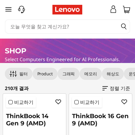
주요 콘텐츠로 건너뛰기
SHOP
Select Computers Engineered for AI Professionals.
Original Price 1744995.00 KRW Discounted Pr
Original Price 1819003.00 KRW Discounted Pr
Original Price 1978003.00 KRW Discounted Pr
Original Price 2497003.00 KRW Discounted P
Original Price 2401002.00 KRW Discounted P
Original Price 2737002.00 KRW Discounted P
Original Price 2761002.00 KRW Discounted Pr
Original Price 1932002.00 KRW Discounted Pr
Original Price 2029002.00 KRW Discounted P
Original Price 2104003.00 KRW Discounted Pr
Original Price 2152004.00 KRW Discounted P
Original Price 2038003.00 KRW Discounted P
Original Price 1719003.00 KRW Discounted Pr
Original Price 2093003.00 KRW Discounted P
Original Price 1827002.00 KRW Discounted P
Original Price 2307003.00 KRW Discounted P
Original Price 2146002.00 KRW Discounted P
Original Price 2403003.00 KRW Discounted P
Original Price 1917002.00 KRW Discounted Pr
Original Price 2211396.00 KRW Discounted Pr
필터
Product
그래픽
메모리
해상도
운영
210개 결과
정렬 기준
비교하기
비교하기
ThinkBook 14
ThinkBook 16 Gen
Gen 9 (AMD)
9 (AMD)