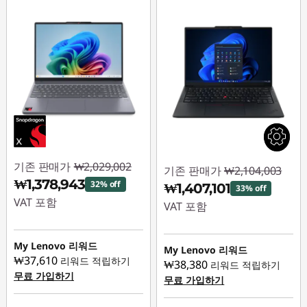
기존 판매가
₩2,029,002
기존 판매가
₩2,104,003
₩1,378,943
32% off
₩1,407,101
33% off
VAT 포함
VAT 포함
즉시 할인: :
-
즉시 할인: :
-
₩650,059
My Lenovo 리워드
₩696,902
My Lenovo 리워드
₩37,610
리워드 적립하기
₩38,380
리워드 적립하기
무료 가입하기
무료 가입하기