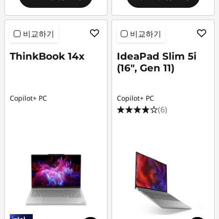
비교하기
비교하기
ThinkBook 14x
IdeaPad Slim 5i
(16", Gen 11)
Copilot+ PC
Copilot+ PC
(6)