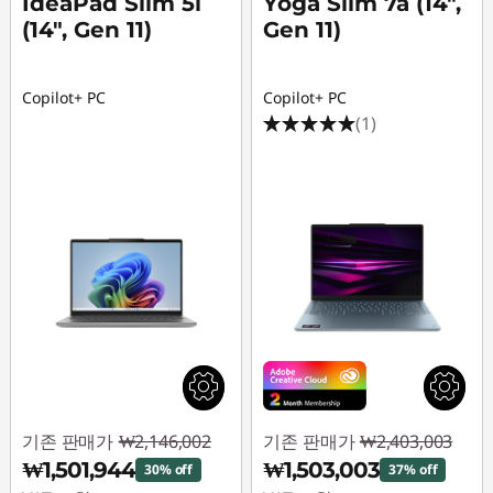
IdeaPad Slim 5i
Yoga Slim 7a (14",
(14", Gen 11)
Gen 11)
Copilot+ PC
Copilot+ PC
(1)
기존 판매가
₩2,146,002
기존 판매가
₩2,403,003
₩1,501,944
₩1,503,003
30% off
37% off