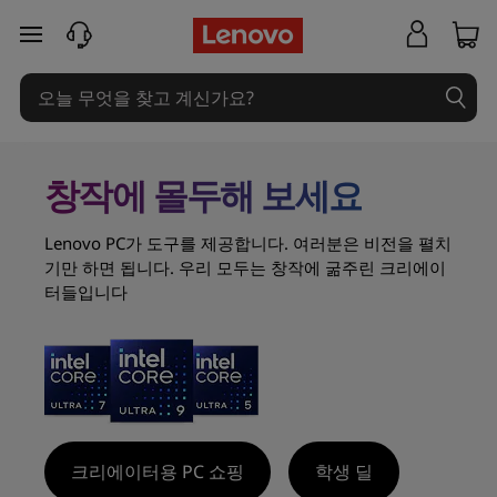
콘
주요 콘텐츠로 건너뛰기
텐
츠
크
창작에 몰두해 보세요
리
Lenovo PC가 도구를 제공합니다. 여러분은 비전을 펼치
에
기만 하면 됩니다. 우리 모두는 창작에 굶주린 크리에이
터들입니다
이
터
,
동
크리에이터용 PC 쇼핑
학생 딜