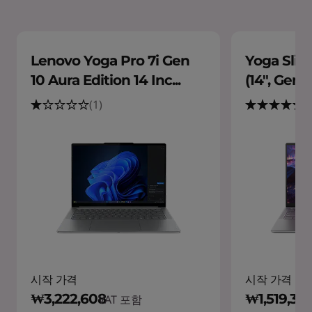
Lenovo Yoga Pro 7i Gen
Yoga Slim 
10 Aura Edition 14 Inc...
(14", Gen 1
(1)
(
시작 가격
시작 가격
₩3,222,608
₩1,519,32
VAT 포함