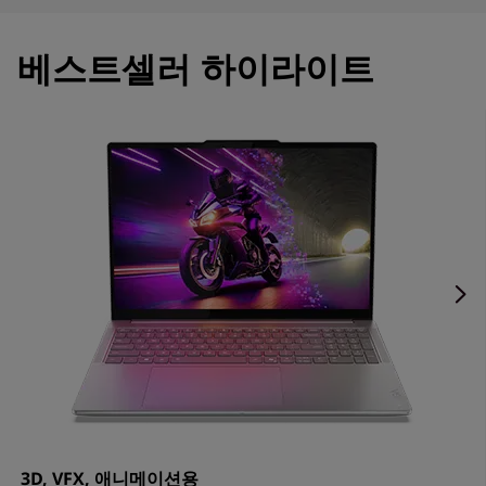
n
I
t
o
e
베스트셀러 하이라이트
m
v
1
o
o
f
4
의
강
력
한
노
트
3D, VFX, 애니메이션용