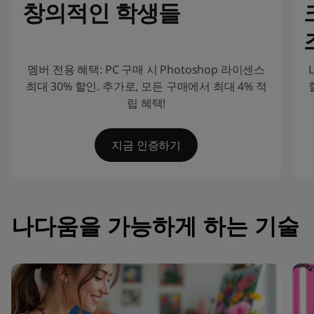
창의적인 학생들
자
이
멤버 전용 혜택: PC 구매 시 Photoshop 라이센스
너
최대 30% 할인. 추가로, 모든 구매에서 최대 4% 적
립 혜택!
,
지금 인증하기
디
지
I
t
털
e
나다움을 가능하게 하는 기술
m
아
1
o
티
f
2