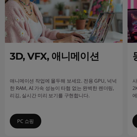
스
트
를
위
3D, VFX, 애니메이션
해
설
애니메이션 작업에 몰두해 보세요. 전용 GPU, 넉넉
사
계
한 RAM, AI 가속 성능이 타협 없는 완벽한 렌더링,
2
리깅, 실시간 미리 보기를 구현합니다.
에
된
L
PC 쇼핑
e