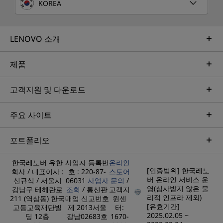
KOREA
LENOVO 소개
제품
고객지원 및 다운로드
주요 사이트
포트폴리오
한국레노버 유한
사업자 등록번
온라인
[인증범위] 한국레노
회사 / 대표이사 :
호 : 220-87-
스토어
버 온라인 서비스 운
신규식 / 서울시
06031
사업자
문의
/
영(심사받지 않은 물
강남구 테헤란로
조회
/ 통신판
고객지
리적 인프라 제외)
211 (역삼동) 한국
매업 신고번호
원센
[유효기간]
고등교육재단빌
제 2013서울
터:
2025.02.05 ~
딩 12층
강남02683호
1670-