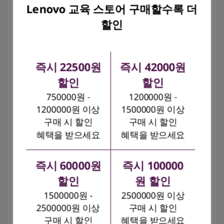
Lenovo 교육 스토어 구매할수록 더
할인
즉시 22500원
즉시 42000원
할인
할인
스튜디오급 전력과 성능
750000원 -
1200000원 -
1200000원 이상
1500000원 이상
Yoga Pro 9i Aura Edition
구매 시 할인
구매 시 할인
혜택을 받으세요
혜택을 받으세요
"전용 GPU가 탑재되어 있어 창의적인 애플리케이션을
실행하면서 잠시동안 가벼운 게이밍 활동을 할 수 있습
즉시 60000원
즉시 100000
니다" - Matthew Moniz
할인
원 할인
1500000원 -
2500000원 이상
시계 리뷰
제품 구매하기
2500000원 이상
구매 시 할인
구매 시 할인
혜택을 받으세요