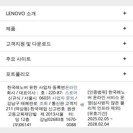
LENOVO 소개
제품
고객지원 및 다운로드
주요 사이트
포트폴리오
한국레노버 유한
사업자 등록번
온라인
[인증범위] 한국레노
회사 / 대표이사 :
호 : 220-87-
스토어
버 온라인 서비스 운
신규식 / 서울시
06031
사업자
문의
/
영(심사받지 않은 물
강남구 테헤란로
조회
/ 통신판
고객지
리적 인프라 제외)
211 (역삼동) 한국
매업 신고번호
원센
[유효기간]
고등교육재단빌
제 2013서울
터:
2025.02.05 ~
딩 12층
강남02683호
1670-
2028.02.04
(우)06141
0088