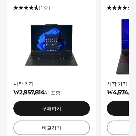
(132)
(
시작 가격
시작 가격
₩2,957,814
₩4,574,18
VAT 포함
구매하기
비교하기