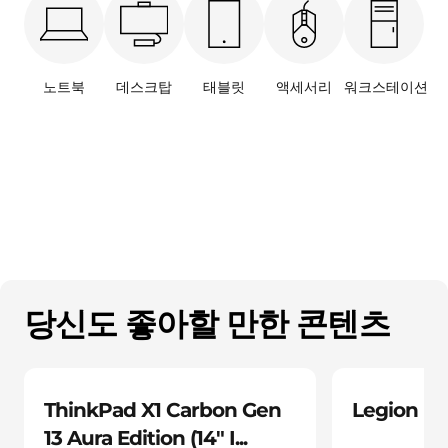
o
v
o
노트북
데스크탑
태블릿
액세서리
워크스테이션
P
r
o
d
u
당신도 좋아할 만한 콘텐츠
c
t
ThinkPad X1 Carbon Gen
Legion Pro 
s
13 Aura Edition (14ʺ I...