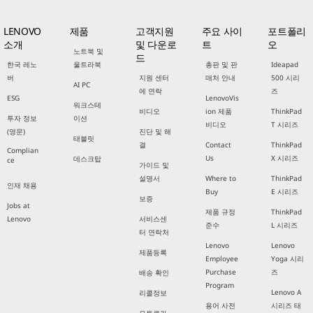
LENOVO
제품
고객지원
주요 사이
포트폴리
소개
및 다운로
트
오
노트북 및
드
한국 레노
울트라북
총판 및 판
Ideapad
버
지원 센터
매처 안내
500 시리
AI PC
에 연락
즈
ESG
LenovoVis
워크스테
비디오
ion 제품
ThinkPad
투자 정보
이션
비디오
T 시리즈
(영문)
진단 및 해
태블릿
결
Contact
ThinkPad
Complian
Us
X 시리즈
데스크탑
ce
가이드 및
설명서
Where to
ThinkPad
인재 채용
Buy
E 시리즈
보증
Jobs at
제품 규정
ThinkPad
Lenovo
서비스센
준수
L 시리즈
터 연락처
Lenovo
Lenovo
제품등록
Employee
Yoga 시리
Purchase
즈
배송 확인
Program
Lenovo A
리콜정보
용어 사전
시리즈 태
모토로라