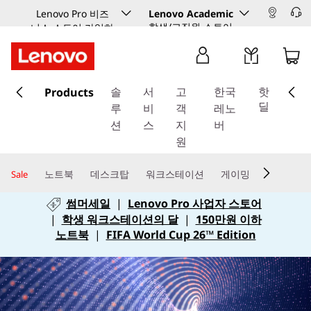
Lenovo Pro 비즈
Lenovo Academic
학생/교직원 스토어
니스 스토어 가입하
기
주
Products
요
솔
서
고
한국
핫
콘
딜
루
비
객
레노
텐
션
스
지
버
츠
원
로
건
노트북
데스크탑
워크스테이션
게이밍
Sale
너
썸머세일
|
Lenovo Pro 사업자 스토어
뛰
|
학생 워크스테이션의 달
|
150만원 이하
기
노트북
|
FIFA World Cup 26™ Edition