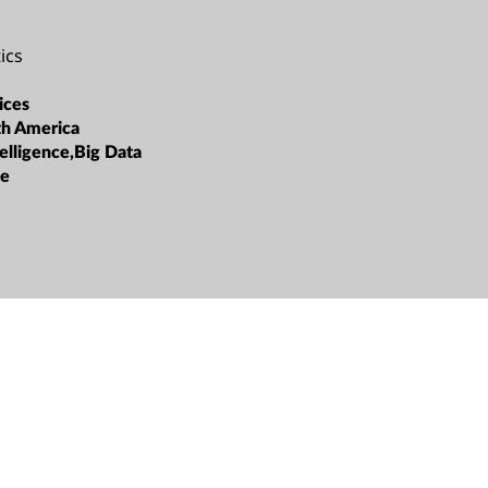
ics
ices
th America
ntelligence,Big Data
ge