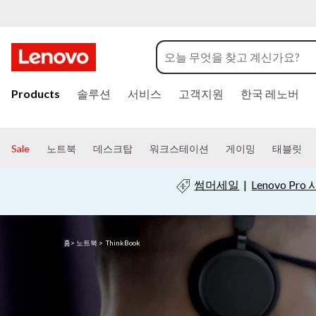
T
Lenovo ThinkBook
h
i
주
요
Products
솔루션
서비스
고객지원
한국 레노버
n
콘
텐
츠
k
Sale
노트북
데스크탑
워크스테이션
게이밍
태블릿
로
건
B
썸머세일
|
Lenovo Pr
너
뛰
o
기
o
홈
>
노트북
>
ThinkBook
k