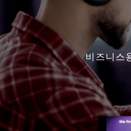
노
트
북
|
비즈니스용
중
소
기
업
을
위