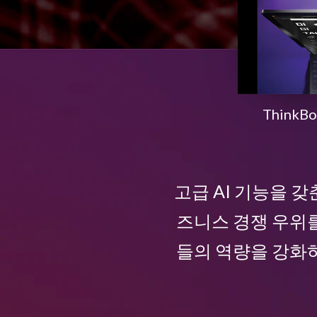
한
혁
신
ThinkB
적
인
고급 AI 기능을 갖
노
즈니스 경쟁 우위를
트
들의 역량을 강화하
북