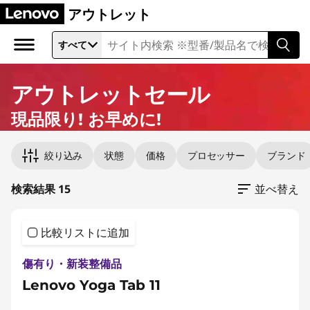
L
アウトレット
e
すべて
n
アウトレットセール
o
現品限り! お早めに!
v
Original Price 20900.00 JPY Discounted Pric
Original Price 38500.00 JPY Discounted Price
Original Price 53700.00 JPY Discounted Price
Original Price 95601.00 JPY Discounted Price
Original Price 95601.00 JPY Discounted Price
Original Price 97100.00 JPY Discounted Price
Original Price 97100.00 JPY Discounted Price
Original Price 99100.00 JPY Discounted Price
Original Price 106500.00 JPY Discounted Pric
Original Price 122800.00 JPY Discounted Pric
Original Price 126900.00 JPY Discounted Pric
Original Price 131901.00 JPY Discounted Price 
Original Price 154900.00 JPY Discounted Pric
Original Price 174900.00 JPY Discounted Pric
Original Price 199600.00 JPY Discounted Pric
o
絞り込み
状態
価格
プロセッサー
ブランド
O
検索結果 15
並べ替え
u
比較リストに追加
t
傷有り・新装整備品
l
Lenovo Yoga Tab 11