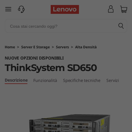
T
passa a contenuto principale
h
i
n
Home
>
Server E Storage
>
Servers
>
Alta Densità
k
NUOVE OPZIONI DISPONIBILI
ThinkSystem SD650
S
y
Descrizione
Funzionalità
Specifiche tecniche
Servizi
s
t
e