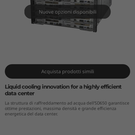
m
S
Nuove opzioni disponibili
D
6
5
ThinkSystem SD650
0
Acquista prodotti simili
Liquid cooling innovation for a highly efficient
data center
La struttura di raffreddamento ad acqua dell’SD650 garantisce
ottime prestazioni, massima densità e grande efficienza
energetica del data center.