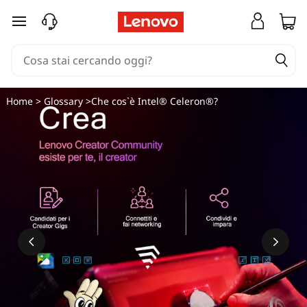
passa a contenuto principale
Home
>
Glossary
>Che cos`è Intel® Celeron®?