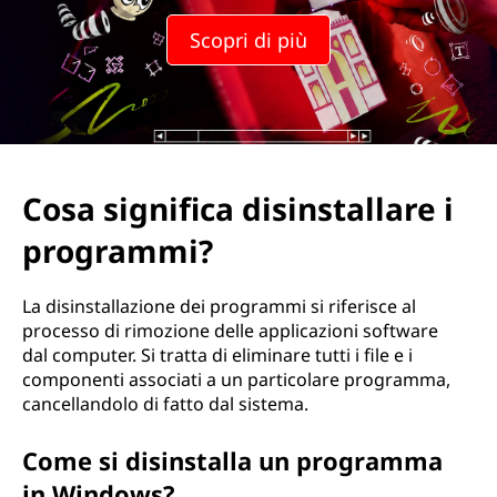
i
Scopri di più
c
a
d
i
Cosa significa disinstallare i
s
programmi?
i
La disinstallazione dei programmi si riferisce al
n
processo di rimozione delle applicazioni software
dal computer. Si tratta di eliminare tutti i file e i
s
componenti associati a un particolare programma,
cancellandolo di fatto dal sistema.
t
Come si disinstalla un programma
a
in Windows?