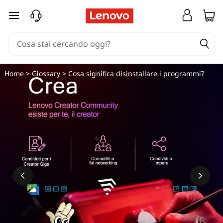
C
passa a contenuto principale
o
s
a
Home
>
Glossary
> Cosa significa disinstallare i programmi?
s
i
g
n
i
f