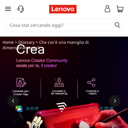
C
passa a contenuto principale
h
e
c
Home
>
Glossary
> Che cos`è una maniglia di
dimensionamento?
o
s
'
è
u
n