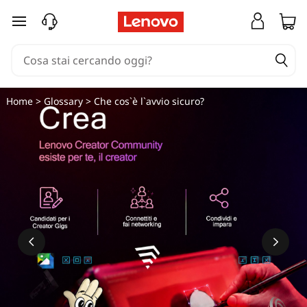
C
passa a contenuto principale
h
e
c
Home
>
Glossary
> Che cos`è l`avvio sicuro?
o
s
'
è
u
n