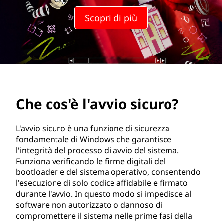
a
Scopri di più
v
v
i
o
Che cos'è l'avvio sicuro?
s
i
L'avvio sicuro è una funzione di sicurezza
fondamentale di Windows che garantisce
c
l'integrità del processo di avvio del sistema.
Funziona verificando le firme digitali del
u
bootloader e del sistema operativo, consentendo
l'esecuzione di solo codice affidabile e firmato
r
durante l'avvio. In questo modo si impedisce al
software non autorizzato o dannoso di
o
compromettere il sistema nelle prime fasi della