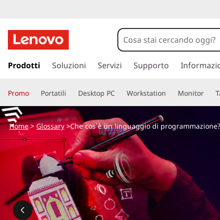
p
a
Prodotti
Soluzioni
Servizi
Supporto
Informazi
s
s
Promo
Portatili
Desktop PC
Workstation
Monitor
T
a
a
c
Home
>
Glossary
>Che cos`è un linguaggio di programmazione
o
n
t
e
n
u
t
o
p