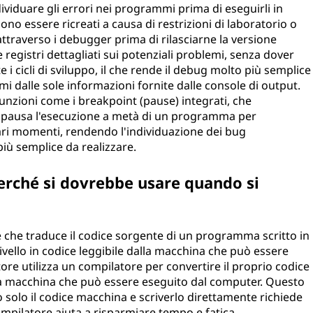
viduare gli errori nei programmi prima di eseguirli in
ono essere ricreati a causa di restrizioni di laboratorio o
ttraverso i debugger prima di rilasciarne la versione
e registri dettagliati sui potenziali problemi, senza dover
 cicli di sviluppo, il che rende il debug molto più semplice
emi dalle sole informazioni fornite dalle console di output.
funzioni come i breakpoint (pause) integrati, che
in pausa l'esecuzione a metà di un programma per
lari momenti, rendendo l'individuazione dei bug
iù semplice da realizzare.
erché si dovrebbe usare quando si
che traduce il codice sorgente di un programma scritto in
vello in codice leggibile dalla macchina che può essere
 utilizza un compilatore per convertire il proprio codice
alla macchina che può essere eseguito dal computer. Questo
solo il codice macchina e scriverlo direttamente richiede
mpilatore aiuta a risparmiare tempo e fatica