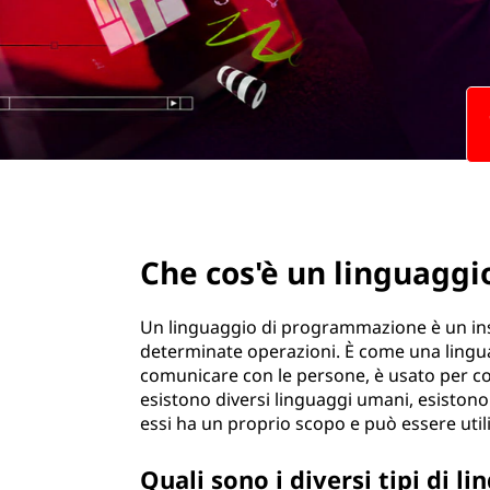
r
i
n
c
i
p
a
l
e
page hero 2/3
Che cos'è un linguagg
Un linguaggio di programmazione è un ins
determinate operazioni. È come una lingua 
comunicare con le persone, è usato per c
esistono diversi linguaggi umani, esisto
essi ha un proprio scopo e può essere utiliz
Quali sono i diversi tipi di 