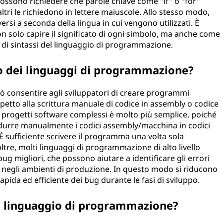
possono richiedere che parole chiave come "if" o "for"
altri le richiedono in lettere maiuscole. Allo stesso modo,
ersi a seconda della lingua in cui vengono utilizzati. È
 solo capire il significato di ogni simbolo, ma anche come
 di sintassi del linguaggio di programmazione.
so dei linguaggi di programmazione?
 consentire agli sviluppatori di creare programmi
spetto alla scrittura manuale di codice in assembly o codice
 progetti software complessi è molto più semplice, poiché
durre manualmente i codici assembly/macchina in codici
 sufficiente scrivere il programma una volta sola
noltre, molti linguaggi di programmazione di alto livello
g migliori, che possono aiutare a identificare gli errori
re negli ambienti di produzione. In questo modo si riducono
rapida ed efficiente dei bug durante le fasi di sviluppo.
n linguaggio di programmazione?