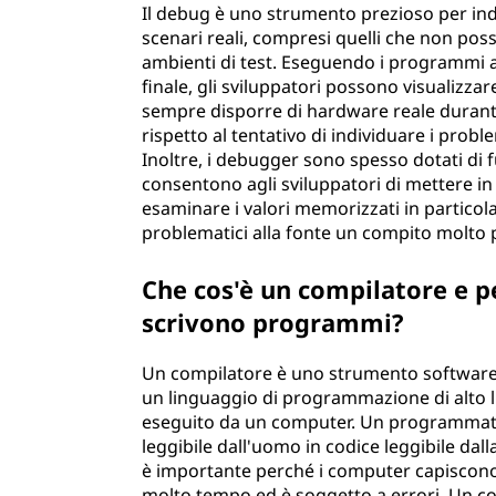
Il debug è uno strumento prezioso per indi
scenari reali, compresi quelli che non poss
ambienti di test. Eseguendo i programmi a
finale, gli sviluppatori possono visualizzar
sempre disporre di hardware reale durante i
rispetto al tentativo di individuare i probl
Inoltre, i debugger sono spesso dotati di 
consentono agli sviluppatori di mettere 
esaminare i valori memorizzati in partico
problematici alla fonte un compito molto p
Che cos'è un compilatore e p
scrivono programmi?
Un compilatore è uno strumento software 
un linguaggio di programmazione di alto li
eseguito da un computer. Un programmatore
leggibile dall'uomo in codice leggibile d
è importante perché i computer capiscono 
molto tempo ed è soggetto a errori. Un co